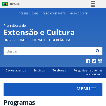
BRASIL
Simplifique!
ACESSIBILIDADE
ALTO CONTRASTE
MAPA DO SITE
Comunica BR
Pró-reitoria de
Participe
Extensão e Cultura
Acesso à informação
UNIVERSIDADE FEDERAL DE UBERLÂNDIA
Legislação
Canais
Buscar
Dados abertos
Serviços
Telefones
Perguntas frequentes
Fale conosco
MENU
Toggle
navigat
Programas