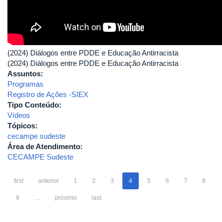
(2024) Diálogos entre PDDE e Educação Antirracista
(2024) Diálogos entre PDDE e Educação Antirracista
Assuntos:
Programas
Registro de Ações -SIEX
Tipo Conteúdo:
Vídeos
Tópicos:
cecampe sudeste
Área de Atendimento:
CECAMPE Sudeste
first
anterior
1
2
3
4
5
6
7
8
9
…
próximo
last