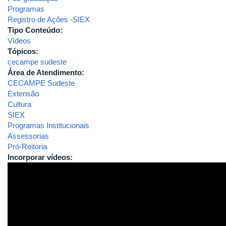
Programas
Registro de Ações -SIEX
Tipo Conteúdo:
Vídeos
Tópicos:
cecampe sudeste
Área de Atendimento:
CECAMPE Sudeste
Extensão
Cultura
SIEX
Programas Institucionais
Assessorias
Pró-Reitoria
Incorporar vídeos: