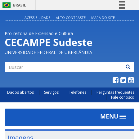
BRASIL
Simplifique!
ACESSIBILIDADE
ALTO CONTRASTE
MAPA DO SITE
Comunica BR
Pró-reitoria de Extensão e Cultura
Participe
CECAMPE Sudeste
Acesso à informação
UNIVERSIDADE FEDERAL DE UBERLÂNDIA
Legislação
Canais
Buscar
Dados abertos
Serviços
Telefones
Perguntas frequentes
Fale conosco
MENU
Toggle
navigat
Imagens