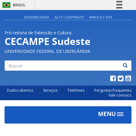
BRASIL
Simplifique!
ACESSIBILIDADE
ALTO CONTRASTE
MAPA DO SITE
Comunica BR
Pró-reitoria de Extensão e Cultura
Participe
CECAMPE Sudeste
Acesso à informação
UNIVERSIDADE FEDERAL DE UBERLÂNDIA
Legislação
Canais
Buscar
Dados abertos
Serviços
Telefones
Perguntas frequentes
Fale conosco
MENU
Toggle
navigat