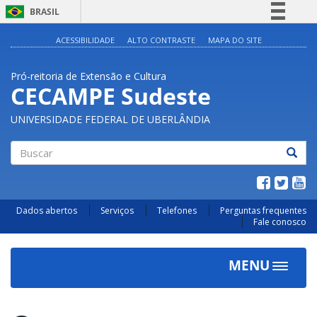
BRASIL
Simplifique!
ACESSIBILIDADE
ALTO CONTRASTE
MAPA DO SITE
Comunica BR
Pró-reitoria de Extensão e Cultura
Participe
CECAMPE Sudeste
Acesso à informação
UNIVERSIDADE FEDERAL DE UBERLÂNDIA
Legislação
Canais
Buscar
Dados abertos
Serviços
Telefones
Perguntas frequentes
Fale conosco
MENU
Toggle
navigat