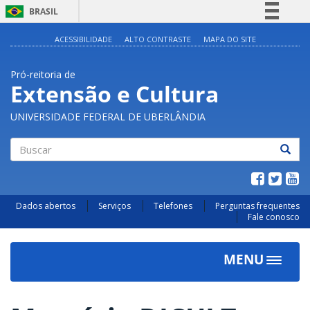
BRASIL
Simplifique!
ACESSIBILIDADE
ALTO CONTRASTE
MAPA DO SITE
Comunica BR
Pró-reitoria de
Participe
Extensão e Cultura
Acesso à informação
UNIVERSIDADE FEDERAL DE UBERLÂNDIA
Legislação
Canais
Buscar
Dados abertos
Serviços
Telefones
Perguntas frequentes
Fale conosco
MENU
Toggle
navigat