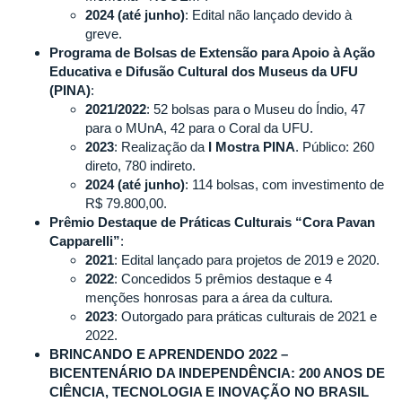
2024 (até junho)
: Edital não lançado devido à
greve.
Programa de Bolsas de Extensão para Apoio à Ação
Educativa e Difusão Cultural dos Museus da UFU
(PINA)
:
2021/2022
: 52 bolsas para o Museu do Índio, 47
para o MUnA, 42 para o Coral da UFU.
2023
: Realização da
I Mostra PINA
. Público: 260
direto, 780 indireto.
2024 (até junho)
: 114 bolsas, com investimento de
R$ 79.800,00.
Prêmio Destaque de Práticas Culturais “Cora Pavan
Capparelli”
:
2021
: Edital lançado para projetos de 2019 e 2020.
2022
: Concedidos 5 prêmios destaque e 4
menções honrosas para a área da cultura.
2023
: Outorgado para práticas culturais de 2021 e
2022.
BRINCANDO E APRENDENDO 2022 –
BICENTENÁRIO DA INDEPENDÊNCIA: 200 ANOS DE
CIÊNCIA, TECNOLOGIA E INOVAÇÃO NO BRASIL