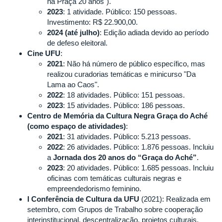
na Praça 20 anos").
2023
: 1 atividade. Público: 150 pessoas.
Investimento: R$ 22.900,00.
2024 (até julho)
: Edição adiada devido ao período
de defeso eleitoral.
Cine UFU
:
2021
: Não há número de público específico, mas
realizou curadorias temáticas e minicurso "Da
Lama ao Caos".
2022
: 18 atividades. Público: 151 pessoas.
2023
: 15 atividades. Público: 186 pessoas.
Centro de Memória da Cultura Negra Graça do Aché
(como espaço de atividades)
:
2021
: 31 atividades. Público: 5.213 pessoas.
2022
: 26 atividades. Público: 1.876 pessoas. Incluiu
a
Jornada dos 20 anos do “Graça do Aché”
.
2023
: 20 atividades. Público: 1.685 pessoas. Incluiu
oficinas com temáticas culturais negras e
empreendedorismo feminino.
I Conferência de Cultura da UFU
(2021): Realizada em
setembro, com Grupos de Trabalho sobre cooperação
interinstitucional, descentralização, projetos culturais,