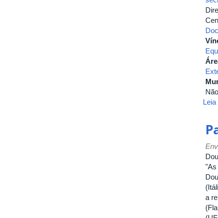
Dir
Cen
Doc
Vín
Equ
Áre
Ext
Mur
Nã
Leia
P
Env
Dou
"As
Dou
(It
a r
(Fl
(UF