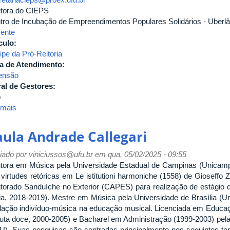
etora do CIEPS
tro de Incubação de Empreendimentos Populares Solidários - Uberlâ
ente
culo:
ipe da Pró-Reitoria
a de Atendimento:
ensão
al de Gestores:
o
 mais
sobre
Neiva
Flavia
aula Andrade Callegari
Oliveira
iado por
viniciussos@ufu.br
em qua, 05/02/2025 - 09:55
tora em Música pela Universidade Estadual de Campinas (Unicamp
 virtudes retóricas em Le istitutioni harmoniche (1558) de Gioseffo 
torado Sanduíche no Exterior (CAPES) para realização de estágio d
ália, 2018-2019). Mestre em Música pela Universidade de Brasília (
elação indivíduo-música na educação musical. Licenciada em Educaçã
auta doce, 2000-2005) e Bacharel em Administração (1999-2003) pela
U). Suas pesquisas são centradas principalmente nos seguintes tem