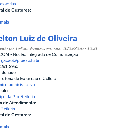
essorias
al de Gestores:
o
 mais
sobre
Roberta
Cristina
lton Luiz de Oliveira
Silva
Moreira
iado por
helton.oliveira...
em sex, 20/03/2026 - 10:31
OM - Núcleo Integrado de Comunicação
ulgacao@proex.ufu.br
3291-8950
rdenador
reitoria de Extensão e Cultura
nico administrativo
culo:
ipe da Pró-Reitoria
a de Atendimento:
Reitoria
al de Gestores:
o
 mais
sobre