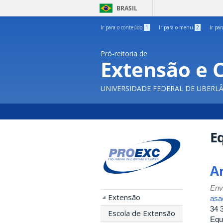
BRASIL
Ir para o conteúdo
1
Ir para o menu
2
Ir pa
Pró-reitoria de
Extensão e 
UNIVERSIDADE FEDERAL DE UBERL
Eq
A
Env
Extensão
asa
34 
Escola de Extensão
Equ