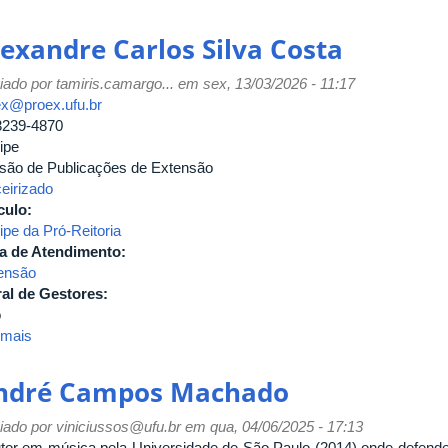
Helton
Luiz
lexandre Carlos Silva Costa
de
Oliveira
iado por
tamiris.camargo...
em sex, 13/03/2026 - 11:17
ex@proex.ufu.br
3239-4870
ipe
isão de Publicações de Extensão
ceirizado
culo:
ipe da Pró-Reitoria
a de Atendimento:
ensão
al de Gestores:
o
 mais
sobre
Alexandre
Carlos
ndré Campos Machado
Silva
Costa
iado por
viniciussos@ufu.br
em qua, 04/06/2025 - 17:13
tor em música pela Universidade de São Paulo (2014) onde defende