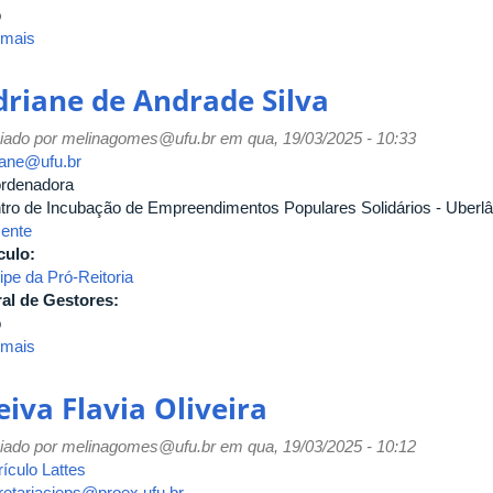
o
 mais
sobre
André
Campos
driane de Andrade Silva
Machado
iado por
melinagomes@ufu.br
em qua, 19/03/2025 - 10:33
iane@ufu.br
rdenadora
tro de Incubação de Empreendimentos Populares Solidários - Uberlâ
ente
culo:
ipe da Pró-Reitoria
al de Gestores:
o
 mais
sobre
Adriane
de
iva Flavia Oliveira
Andrade
Silva
iado por
melinagomes@ufu.br
em qua, 19/03/2025 - 10:12
ículo Lattes
retariacieps@proex.ufu.br