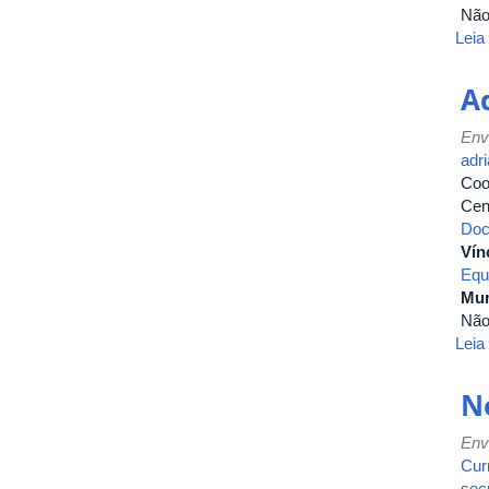
Nã
Leia
A
Env
adr
Coo
Cen
Doc
Vín
Equ
Mur
Nã
Leia
Ne
Env
Curr
sec