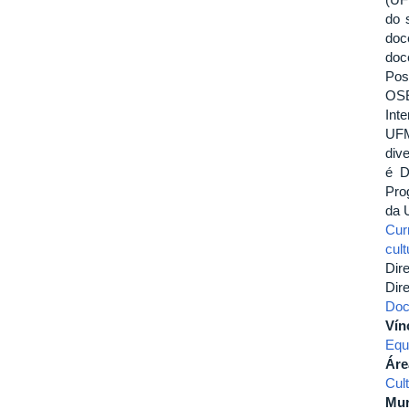
do 
doc
doc
Pos
OSE
Int
UFM
div
é D
Pro
da 
Curr
cul
Dire
Dire
Doc
Vín
Equ
Áre
Cul
Mur