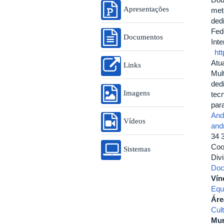
Apresentações
met
ded
Fed
Documentos
Int
ht
Atu
Links
Mul
ded
Imagens
tec
para
And
Vídeos
and
34 
Coo
Sistemas
Div
Doc
Vín
Equ
Áre
Cul
Mur