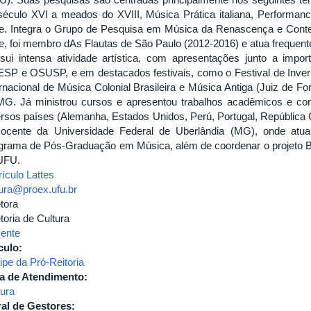
século XVI a meados do XVIII, Música Prática italiana, Performanc
e. Integra o Grupo de Pesquisa em Música da Renascença e Cont
e, foi membro dAs Flautas de São Paulo (2012-2016) e atua frequ
sui intensa atividade artística, com apresentações junto a impo
SP e OSUSP, e em destacados festivais, como o Festival de Inver
ernacional de Música Colonial Brasileira e Música Antiga (Juiz de 
G. Já ministrou cursos e apresentou trabalhos acadêmicos e co
ersos países (Alemanha, Estados Unidos, Perú, Portugal, República 
ocente da Universidade Federal de Uberlândia (MG), onde atua
grama de Pós-Graduação em Música, além de coordenar o projeto Bl
UFU.
ículo Lattes
tura@proex.ufu.br
tora
toria de Cultura
ente
culo:
ipe da Pró-Reitoria
a de Atendimento:
tura
al de Gestores: