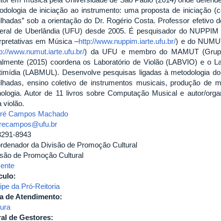
odologia de iniciação ao instrumento: uma proposta de iniciação (c
ilhadas” sob a orientação do Dr. Rogério Costa. Professor efetivo
eral de Uberlândia (UFU) desde 2005. É pesquisador do NUPPIM 
erpretativas em Música –
http://www.nuppim.iarte.ufu.br/
) e do NUMUT
tp://www.numut.iarte.ufu.br/
) da UFU e membro do MAMUT (Grup
almente (2015) coordena os Laboratório de Violão (LABVIO) e o L
timídia (LABMUL). Desenvolve pesquisas ligadas à metodologia do
ilhadas, ensino coletivo de instrumentos musicais, produção de m
nologia. Autor de 11 livros sobre Computação Musical e autor/orga
 violão.
ré Campos Machado
recampos@ufu.br
3291-8943
rdenador da Divisão de Promoção Cultural
isão de Promoção Cultural
ente
culo:
ipe da Pró-Reitoria
a de Atendimento:
tura
al de Gestores: