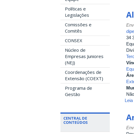
Políticas e
A
Legislações
Comissões e
Env
Comitês
dip
34 
CONSEX
Equ
Núcleo de
Div
Empresas Juniores
Ter
(NEJ)
Vín
Equ
Coordenações de
Áre
Extensão (COEXT)
Ext
Programa de
Mur
Gestão
Nã
Leia
A
CENTRAL DE
CONTEÚDOS
Env
Dou