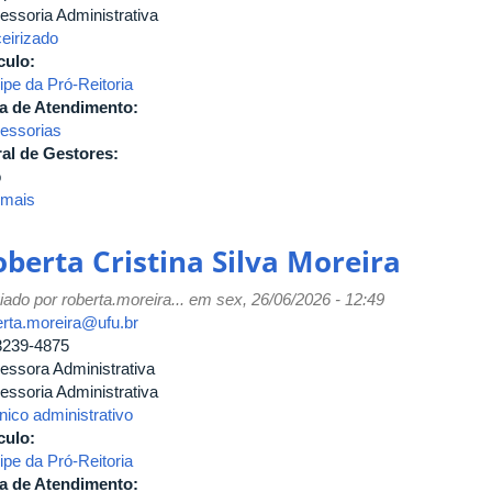
essoria Administrativa
ceirizado
culo:
ipe da Pró-Reitoria
a de Atendimento:
essorias
al de Gestores:
o
 mais
sobre
Antonella
dos
oberta Cristina Silva Moreira
Santos
Ornelas
iado por
roberta.moreira...
em sex, 26/06/2026 - 12:49
erta.moreira@ufu.br
3239-4875
essora Administrativa
essoria Administrativa
nico administrativo
culo:
ipe da Pró-Reitoria
a de Atendimento: