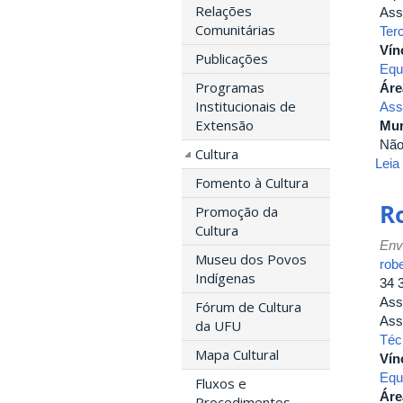
Relações
Ass
Comunitárias
Ter
Vín
Publicações
Equ
Programas
Áre
Institucionais de
Ass
Extensão
Mur
Nã
Cultura
Leia
Fomento à Cultura
R
Promoção da
Cultura
Env
Museu dos Povos
rob
Indígenas
34 
Ass
Fórum de Cultura
Ass
da UFU
Téc
Mapa Cultural
Vín
Equ
Fluxos e
Áre
Procedimentos