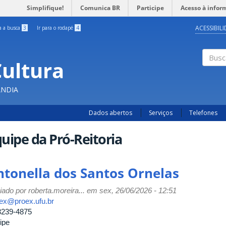
Simplifique!
Comunica BR
Participe
Acesso à infor
ACESSIBIL
ra a busca
3
Ir para o rodapé
4
Cultura
Busc
ÂNDIA
Dados abertos
Serviços
Telefones
uipe da Pró-Reitoria
ntonella dos Santos Ornelas
iado por
roberta.moreira...
em sex, 26/06/2026 - 12:51
ex@proex.ufu.br
3239-4875
ipe