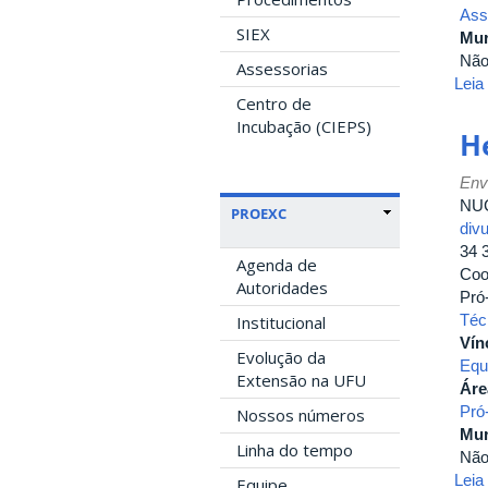
Ass
SIEX
Mur
Nã
Assessorias
Leia
Centro de
Incubação (CIEPS)
He
Env
NUC
PROEXC
div
34 
Agenda de
Coo
Autoridades
Pró-
Téc
Institucional
Vín
Evolução da
Equ
Extensão na UFU
Áre
Pró-
Nossos números
Mur
Linha do tempo
Nã
Leia
Equipe