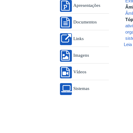
Ext
Apresentações
Âmb
Âmb
Tóp
Documentos
ati
org
sis
Links
Leia
Imagens
Vídeos
Sistemas