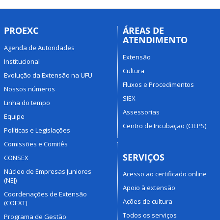
da
Universidade
Federal
PROEXC
ÁREAS DE
ATENDIMENTO
de
Agenda de Autoridades
Uberlândia
Extensão
Institucional
Cultura
Evolução da Extensão na UFU
Fluxos e Procedimentos
Nossos números
SIEX
Linha do tempo
Assessorias
Equipe
Centro de Incubação (CIEPS)
Políticas e Legislações
Comissões e Comitês
SERVIÇOS
CONSEX
Núcleo de Empresas Juniores
Acesso ao certificado online
(NEJ)
Apoio à extensão
Coordenações de Extensão
Ações de cultura
(COEXT)
Todos os serviços
Programa de Gestão