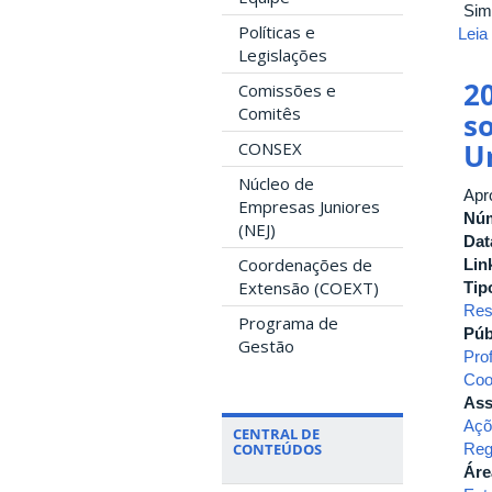
Sim
Políticas e
Leia
Legislações
2
Comissões e
Comitês
s
U
CONSEX
Núcleo de
Apr
Empresas Juniores
Nú
(NEJ)
Dat
Coordenações de
Lin
Extensão (COEXT)
Tip
Res
Programa de
Púb
Gestão
Pro
Coo
Ass
Açõ
CENTRAL DE
Reg
CONTEÚDOS
Áre