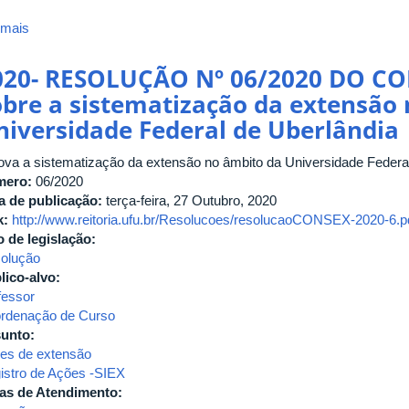
 mais
sobre
Prêmio
Destaque
020- RESOLUÇÃO Nº 06/2020 DO CO
de
obre a sistematização da extensão
Atividades
niversidade Federal de Uberlândia
Extensionistas
"Paulo
ova a sistematização da extensão no âmbito da Universidade Federal
Freire"!!
mero:
06/2020
a de publicação:
terça-feira, 27 Outubro, 2020
k:
http://www.reitoria.ufu.br/Resolucoes/resolucaoCONSEX-2020-6.p
o de legislação:
olução
lico-alvo:
fessor
rdenação de Curso
unto:
es de extensão
istro de Ações -SIEX
as de Atendimento: