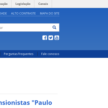
mação
Legislação
Canais
IDADE
ALTO CONTRASTE
MAPA DO SITE
ar
Perguntas frequentes
Fale conosco
sionistas "Paulo