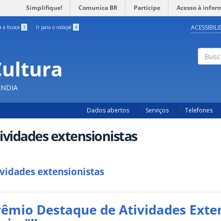
Simplifique!
Comunica BR
Participe
Acesso à infor
ACESSIBIL
ra a busca
3
Ir para o rodapé
4
Cultura
Busc
ÂNDIA
Dados abertos
Serviços
Telefones
ividades extensionistas
ividades extensionistas
rêmio Destaque de Atividades Exten