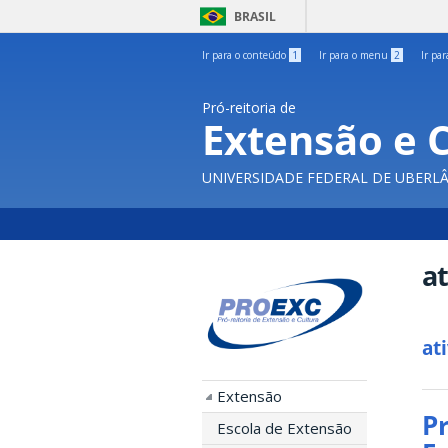
BRASIL
Ir para o conteúdo
1
Ir para o menu
2
Ir pa
Pró-reitoria de
Extensão e 
UNIVERSIDADE FEDERAL DE UBERL
at
at
Extensão
P
Escola de Extensão