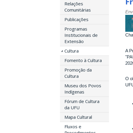
Fr
Relações
Comunitárias
Env
Publicações
Programas
Institucionais de
Cha
Extensão
Cultura
A P
"PA
Fomento à Cultura
202
Promoção da
Cultura
O o
UFU
Museu dos Povos
Indígenas
Fórum de Cultura
da UFU
Mapa Cultural
Fluxos e
Procedimentos