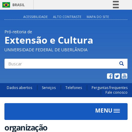
BRASIL
Simplifique!
ACESSIBILIDADE
ALTO CONTRASTE
MAPA DO SITE
Comunica BR
Pró-reitoria de
Participe
Extensão e Cultura
Acesso à informação
UNIVERSIDADE FEDERAL DE UBERLÂNDIA
Legislação
Canais
Buscar
Dados abertos
Serviços
Telefones
Perguntas frequentes
Fale conosco
MENU
Toggle
navigat
organização