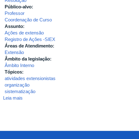
Resolução
Público-alvo:
Professor
Coordenação de Curso
Assunto:
Ações de extensão
Registro de Ações -SIEX
Áreas de Atendimento:
Extensão
Âmbito da legislação:
Âmbito Interno
Tópicos:
atividades extensionistas
organização
sistematização
Leia mais
sobre
2020-
RESOLUÇÃO
Nº
06/2020
DO
CONSEX-