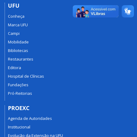
Dispõe
UFU
sobre
Conheça
a
sistematização
Marca UFU
da
Campi
extensão
Mobilidade
no
âmbito
Bibliotecas
da
Restaurantes
Universidade
Editora
Federal
de
Hospital de Clínicas
Uberlândia
Fundações
Pró-Reitorias
PROEXC
Agenda de Autoridades
Institucional
Evolução da Extensão na UFU