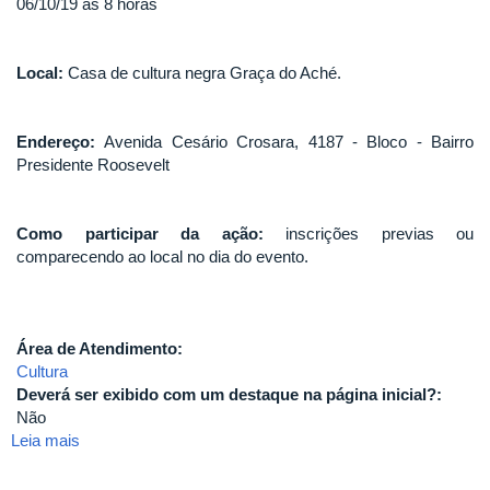
06/10/19 às 8 horas
Local:
Casa de cultura negra Graça do Aché.
Endereço:
Avenida Cesário Crosara, 4187 - Bloco - Bairro
Presidente Roosevelt
Como participar da ação:
inscrições previas ou
comparecendo ao local no dia do evento.
Área de Atendimento:
Cultura
Deverá ser exibido com um destaque na página inicial?:
Não
Leia mais
sobre
"A
África