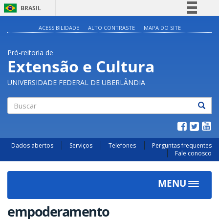
BRASIL
Simplifique!
ACESSIBILIDADE
ALTO CONTRASTE
MAPA DO SITE
Comunica BR
Pró-reitoria de
Participe
Extensão e Cultura
Acesso à informação
UNIVERSIDADE FEDERAL DE UBERLÂNDIA
Legislação
Canais
Buscar
Dados abertos
Serviços
Telefones
Perguntas frequentes
Fale conosco
MENU
Toggle
navigat
empoderamento