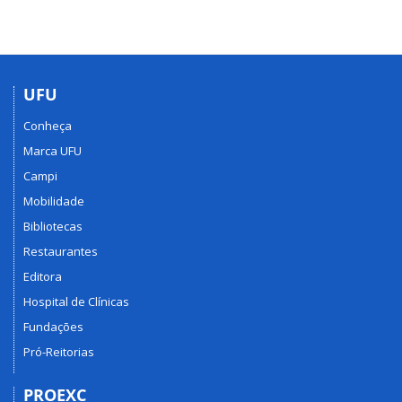
que
vive
em
mim,
também
UFU
vive
Conheça
em
você"
Marca UFU
Campi
Mobilidade
Bibliotecas
Restaurantes
Editora
Hospital de Clínicas
Fundações
Pró-Reitorias
PROEXC