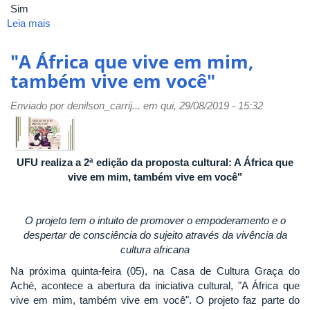
Sim
Leia mais
sobre
Projeto
‘Nós
"A África que vive em mim,
Podemos’
também vive em você"
abre
inscrições
Enviado por
denilson_carrij...
em qui, 29/08/2019 - 15:32
para
minicurso
gratuito
de
UFU realiza a 2ª edição da proposta cultural: A África que
mecânica
vive em mim, também vive em você"
e
manutenção
básica
O projeto tem o intuito de promover o empoderamento e o
de
despertar de consciência do sujeito através da vivência da
veículos
cultura africana
voltado
para
Na próxima quinta-feira (05), na Casa de Cultura Graça do
mulheres
Aché, acontece a abertura da iniciativa cultural, "A África que
vive em mim, também vive em você". O projeto faz parte do