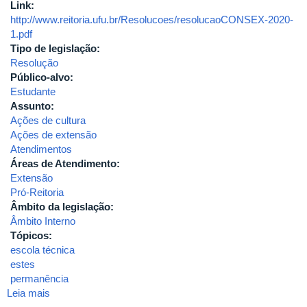
Link:
http://www.reitoria.ufu.br/Resolucoes/resolucaoCONSEX-2020-
1.pdf
Tipo de legislação:
Resolução
Público-alvo:
Estudante
Assunto:
Ações de cultura
Ações de extensão
Atendimentos
Áreas de Atendimento:
Extensão
Pró-Reitoria
Âmbito da legislação:
Âmbito Interno
Tópicos:
escola técnica
estes
permanência
Leia mais
sobre