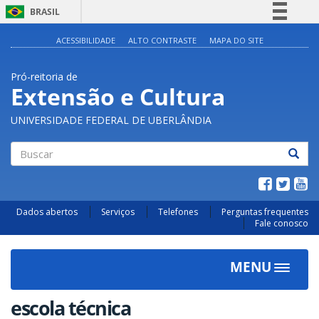
BRASIL
Simplifique!
ACESSIBILIDADE
ALTO CONTRASTE
MAPA DO SITE
Comunica BR
Pró-reitoria de
Participe
Extensão e Cultura
Acesso à informação
UNIVERSIDADE FEDERAL DE UBERLÂNDIA
Legislação
Canais
Buscar
Dados abertos
Serviços
Telefones
Perguntas frequentes
Fale conosco
MENU
Toggle
navigat
escola técnica