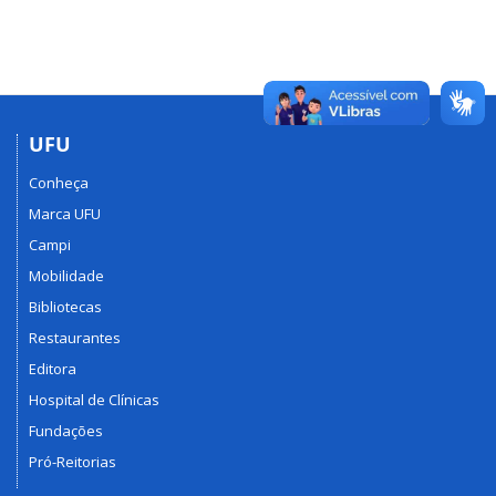
2020-
RESOLUÇÃO
Nº
01/2020,
DO
CONSEX-
Dispõe
UFU
sobre
Conheça
as
normas
Marca UFU
que
Campi
regulamentam
Mobilidade
o
Programa
Bibliotecas
de
Restaurantes
Apoio
Editora
à
Permanência
Hospital de Clínicas
de
Fundações
discentes
Pró-Reitorias
ESTES-
UFU