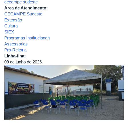
cecampe sudeste
Área de Atendimento:
CECAMPE Sudeste
Extensão
Cultura
SIEX
Programas Institucionais
Assessorias
Pró-Reitoria
Linha-fina:
09 de junho de 2026