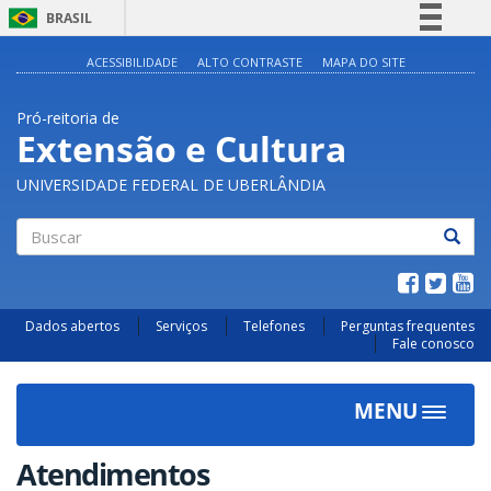
BRASIL
Simplifique!
ACESSIBILIDADE
ALTO CONTRASTE
MAPA DO SITE
Comunica BR
Pró-reitoria de
Participe
Extensão e Cultura
Acesso à informação
UNIVERSIDADE FEDERAL DE UBERLÂNDIA
Legislação
Canais
Buscar
Dados abertos
Serviços
Telefones
Perguntas frequentes
Fale conosco
MENU
Toggle
navigat
Atendimentos