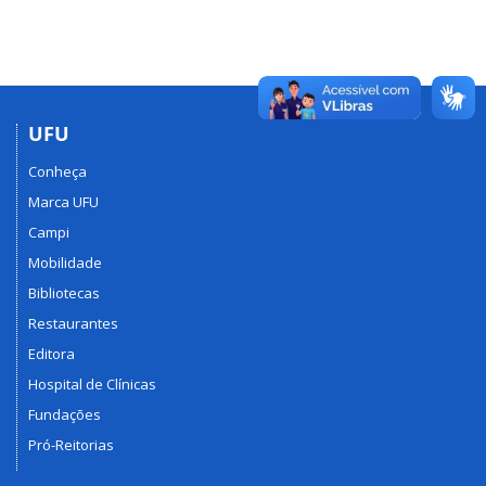
RESOLUÇÃO
Nº
09/2019,
do
CONSEX-
Disciplina
UFU
a
Conheça
utilização
de
Marca UFU
espaços
Campi
da
Mobilidade
Universidade
para
Bibliotecas
a
Restaurantes
arte
Editora
do
grafite
Hospital de Clínicas
Fundações
Pró-Reitorias