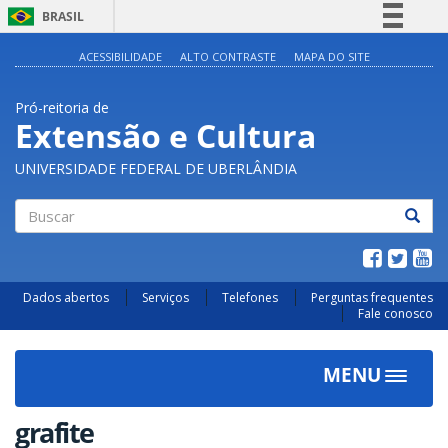
BRASIL
Simplifique!
ACESSIBILIDADE
ALTO CONTRASTE
MAPA DO SITE
Comunica BR
Pró-reitoria de
Participe
Extensão e Cultura
Acesso à informação
UNIVERSIDADE FEDERAL DE UBERLÂNDIA
Legislação
Canais
Buscar
Dados abertos
Serviços
Telefones
Perguntas frequentes
Fale conosco
MENU
Toggle
navigat
grafite