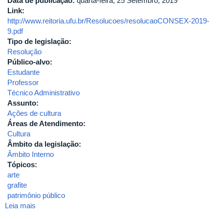
Data de publicação:
quarta-feira, 25 Setembro, 2019
Link:
http://www.reitoria.ufu.br/Resolucoes/resolucaoCONSEX-2019-
9.pdf
Tipo de legislação:
Resolução
Público-alvo:
Estudante
Professor
Técnico Administrativo
Assunto:
Ações de cultura
Áreas de Atendimento:
Cultura
Âmbito da legislação:
Âmbito Interno
Tópicos:
arte
grafite
patrimônio público
Leia mais
sobre
2019-