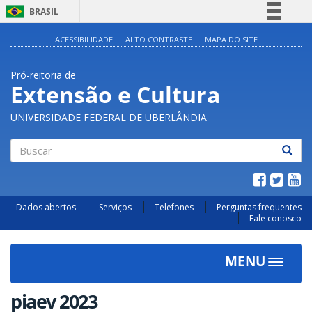
BRASIL
Simplifique!
ACESSIBILIDADE
ALTO CONTRASTE
MAPA DO SITE
Comunica BR
Pró-reitoria de
Participe
Extensão e Cultura
Acesso à informação
UNIVERSIDADE FEDERAL DE UBERLÂNDIA
Legislação
Canais
Buscar
Dados abertos
Serviços
Telefones
Perguntas frequentes
Fale conosco
MENU
Toggle
navigat
piaev 2023