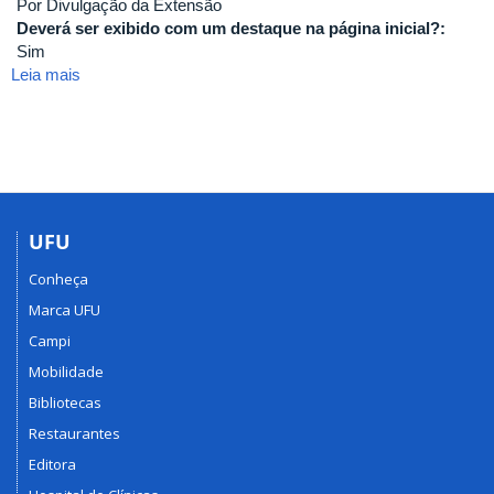
Por Divulgação da Extensão
Deverá ser exibido com um destaque na página inicial?:
Sim
Leia mais
sobre
Resultado
final
UFU
Conheça
Marca UFU
Campi
Mobilidade
Bibliotecas
Restaurantes
Editora