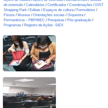
de extensão
/
Calendários
/
Certificados
/
Coordenações
/
DIST
Shopping Park
/
Editais
/
Espaços de cultura
/
Formulários
/
Fóruns
/
Museus
/
Orientações sociais
/
Orquestra
/
Permanência – PBP/MEC
/
Pesquisas
/
Pós-graduação
/
Programas
/
Registro de Ações -SIEX