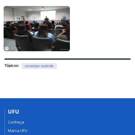
Tópicos:
cecampe sudeste
UFU
Conheça
Marca UFU