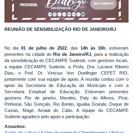
REUNIÃO DE SENSIBILIZAÇÃO RIO DE JANEIRO/RJ
No dia
01 de julho de 2022
, das
14h às 16h
, estiveram
presentes na cidade do
Rio de Janeiro/RJ
, para a realização
da sensibilização do CECAMPE Sudeste, com gestores locais,
a equipe CECAMPE Sudeste, a Profa. Dra. Luciane Ribeiro
Dias, o Prof. Dr. Vinicius Von Doellinger CEFET RIO,
juntamente com sua equipe de apoio. A reunião contou com o
apoio da Secretaria de Educação do Município e com a
Secretaria Estadual de Educação. Estiveram presentes
gestores Rio de janeiro, Mendes, Paty do Alferes, Piraí,
Pinheiral, São Gonçalo, Rio Bonito, Iguaba Grande, Duque de
Caxias, Magé, Arraial do Cabo. A equipe do CECAMPE
Sudeste agradece pelo apoio e participação.
Assuntos:
Ações de cultura
/
Ações de extensão
/
Atendimentos
/
Bolsas