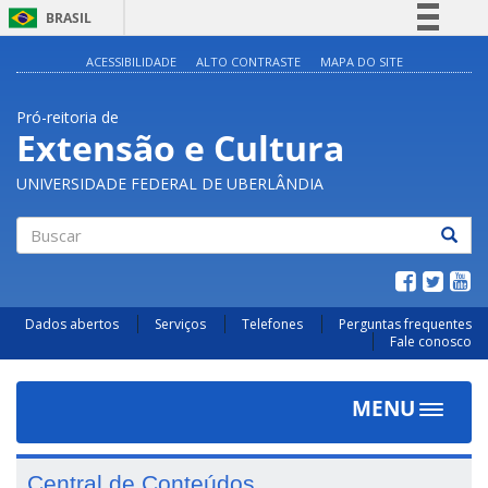
BRASIL
Simplifique!
ACESSIBILIDADE
ALTO CONTRASTE
MAPA DO SITE
Comunica BR
Pró-reitoria de
Participe
Extensão e Cultura
Acesso à informação
UNIVERSIDADE FEDERAL DE UBERLÂNDIA
Legislação
Canais
Buscar
Dados abertos
Serviços
Telefones
Perguntas frequentes
Fale conosco
MENU
Toggle
navigat
Central de Conteúdos