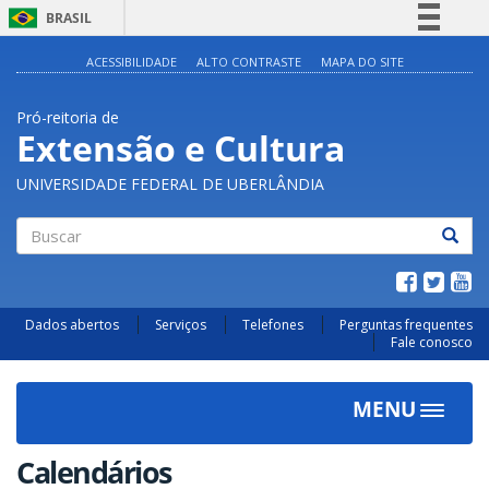
BRASIL
Simplifique!
ACESSIBILIDADE
ALTO CONTRASTE
MAPA DO SITE
Comunica BR
Pró-reitoria de
Participe
Extensão e Cultura
Acesso à informação
UNIVERSIDADE FEDERAL DE UBERLÂNDIA
Legislação
Canais
Buscar
Dados abertos
Serviços
Telefones
Perguntas frequentes
Fale conosco
MENU
Toggle
navigat
Calendários