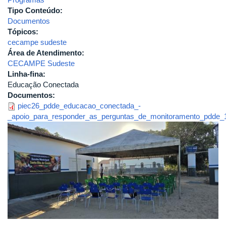
Tipo Conteúdo:
Documentos
Tópicos:
cecampe sudeste
Área de Atendimento:
CECAMPE Sudeste
Linha-fina:
Educação Conectada
Documentos:
piec26_pdde_educacao_conectada_-
_apoio_para_responder_as_perguntas_de_monitoramento_pdde_1