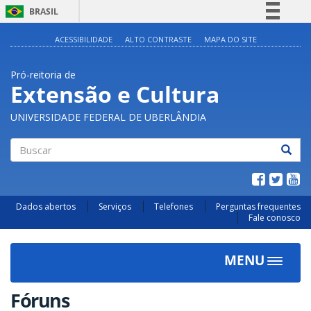
BRASIL
Simplifique!
ACESSIBILIDADE
ALTO CONTRASTE
MAPA DO SITE
Comunica BR
Pró-reitoria de
Participe
Extensão e Cultura
Acesso à informação
UNIVERSIDADE FEDERAL DE UBERLÂNDIA
Legislação
Canais
Buscar
Dados abertos
Serviços
Telefones
Perguntas frequentes
Fale conosco
MENU
Toggle
navigat
Fóruns