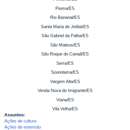
Piuma/ES
Rio Bananal/ES
Santa Maria de Jetibá/ES
São Gabriel da Palha/ES
São Mateus/ES
São Roque do Canaã/ES
Serra/ES
Sooretama/ES
Vargem Alta/ES
Venda Nova do Imigrante/ES
Viana/ES
Vila Velha/ES
Assuntos:
Ações de cultura
Ações de extensão