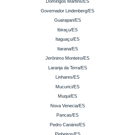
Domingos Martins/ES
Governador Lindenberg/ES
Guarapari/ES
Ibiraçu/ES
Itaguaçu/ES
Itarana/ES
Jerônimo Monteiro/ES
Laranja da Terra/ES
Linhares/ES
Mucurici/ES
Muqui/ES
Nova Venecia/ES
Pancas/ES
Pedro Canário/ES
Pinheiros/ES