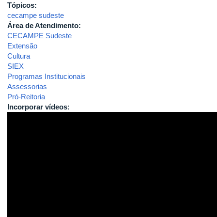
Tópicos:
cecampe sudeste
Área de Atendimento:
CECAMPE Sudeste
Extensão
Cultura
SIEX
Programas Institucionais
Assessorias
Pró-Reitoria
Incorporar vídeos: