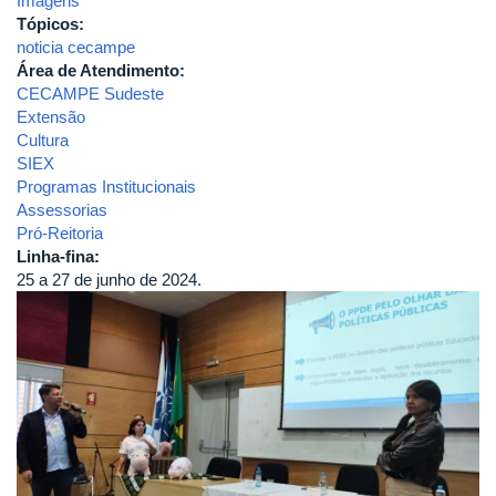
Imagens
Tópicos:
noticia cecampe
Área de Atendimento:
CECAMPE Sudeste
Extensão
Cultura
SIEX
Programas Institucionais
Assessorias
Pró-Reitoria
Linha-fina:
25 a 27 de junho de 2024.