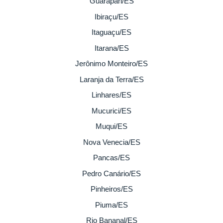
Guarapari/ES
Ibiraçu/ES
Itaguaçu/ES
Itarana/ES
Jerônimo Monteiro/ES
Laranja da Terra/ES
Linhares/ES
Mucurici/ES
Muqui/ES
Nova Venecia/ES
Pancas/ES
Pedro Canário/ES
Pinheiros/ES
Piuma/ES
Rio Bananal/ES