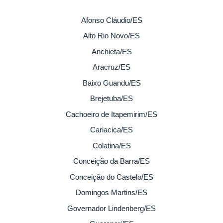
Afonso Cláudio/ES
Alto Rio Novo/ES
Anchieta/ES
Aracruz/ES
Baixo Guandu/ES
Brejetuba/ES
Cachoeiro de Itapemirim/ES
Cariacica/ES
Colatina/ES
Conceição da Barra/ES
Conceição do Castelo/ES
Domingos Martins/ES
Governador Lindenberg/ES