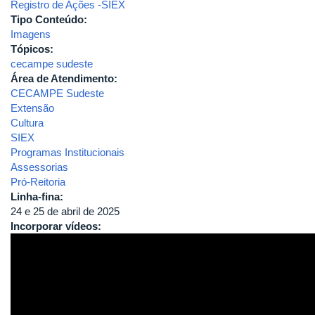
Registro de Ações -SIEX
Tipo Conteúdo:
Imagens
Tópicos:
cecampe sudeste
Área de Atendimento:
CECAMPE Sudeste
Extensão
Cultura
SIEX
Programas Institucionais
Assessorias
Pró-Reitoria
Linha-fina:
24 e 25 de abril de 2025
Incorporar vídeos: