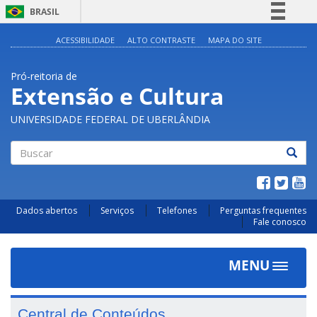
BRASIL
Simplifique!
ACESSIBILIDADE
ALTO CONTRASTE
MAPA DO SITE
Comunica BR
Pró-reitoria de
Participe
Extensão e Cultura
Acesso à informação
UNIVERSIDADE FEDERAL DE UBERLÂNDIA
Legislação
Canais
Buscar
Dados abertos
Serviços
Telefones
Perguntas frequentes
Fale conosco
MENU
Toggle
navigat
Central de Conteúdos