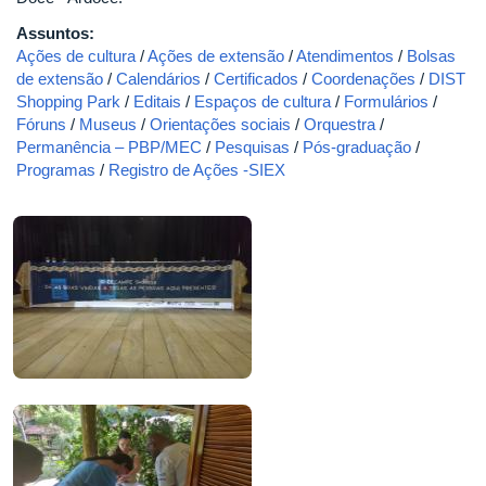
Assuntos:
Ações de cultura
/
Ações de extensão
/
Atendimentos
/
Bolsas
de extensão
/
Calendários
/
Certificados
/
Coordenações
/
DIST
Shopping Park
/
Editais
/
Espaços de cultura
/
Formulários
/
Fóruns
/
Museus
/
Orientações sociais
/
Orquestra
/
Permanência – PBP/MEC
/
Pesquisas
/
Pós-graduação
/
Programas
/
Registro de Ações -SIEX