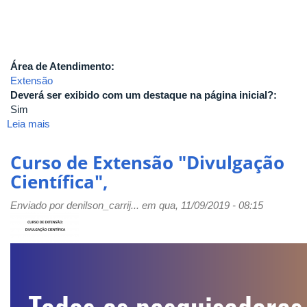
Área de Atendimento:
Extensão
Deverá ser exibido com um destaque na página inicial?:
Sim
Leia mais
sobre
"Matemática
Financeira
Curso de Extensão "Divulgação
aplicada
Científica",
às
decisões
Enviado por
denilson_carrij...
em qua, 11/09/2019 - 08:15
de
financiamento,
investimento
e
consumo".