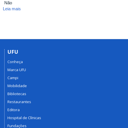
Não
Leia mais
sobre
CURSO
SEI
INSTRUMENTAL:
NOÇÕES
BÁSICAS
(2019-
2)
UFU
Conheça
Marca UFU
Campi
Mobilidade
Bibliotecas
Restaurantes
Editora
Hospital de Clínicas
Fundações