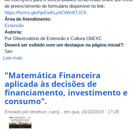
de preenchimento de formulário disponível no link:
https://forms.gle/hjxEwKLybCWkWTJC6
Área de Atendimento:
Extensão
Autoria:
Por Observatório de Extensão e Cultura ObEXC
Deverá ser exibido com um destaque na página inicial?:
Sim
Leia mais
sobre
CURSO
DE
"Matemática Financeira
POLÍTICAS
aplicada às decisões de
DE
financiamento, investimento e
SAÚDE
E
consumo".
GESTÃO
HOSPITALAR
Enviado por
denilson_carrij...
em qua, 16/10/2019 - 17:28