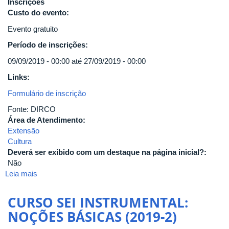
Inscrições
Custo do evento:
Evento gratuito
Período de inscrições:
09/09/2019 - 00:00 até 27/09/2019 - 00:00
Links:
Formulário de inscrição
Fonte: DIRCO
Área de Atendimento:
Extensão
Cultura
Deverá ser exibido com um destaque na página inicial?:
Não
Leia mais
sobre
Curso
de
CURSO SEI INSTRUMENTAL:
Extensão
NOÇÕES BÁSICAS (2019-2)
"Divulgação
Científica",