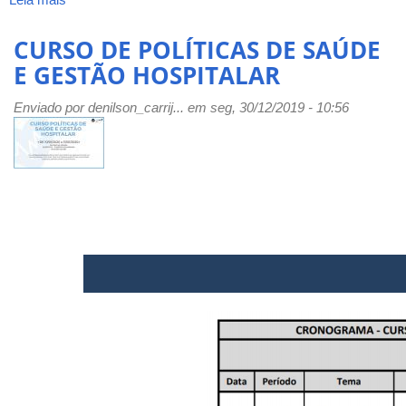
Curso
de
CURSO DE POLÍTICAS DE SAÚDE
Extensão
E GESTÃO HOSPITALAR
:
INTRODUÇÃO
Enviado por
denilson_carrij...
em seg, 30/12/2019 - 10:56
AOS
TRABALHOS
EM
ARQUIVOS