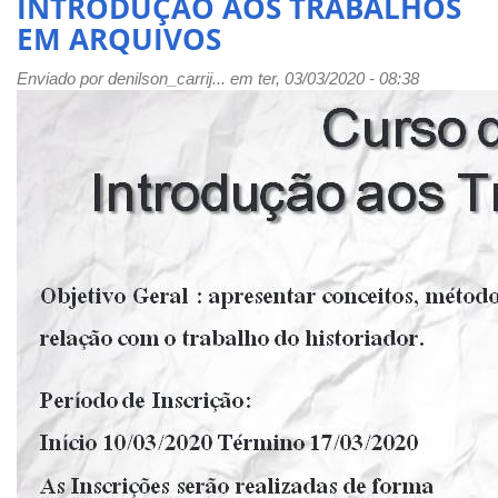
INTRODUÇÃO AOS TRABALHOS
focado
EM ARQUIVOS
na
Educação
Enviado por
Bilíngue
denilson_carrij...
em ter, 03/03/2020 - 08:38
de
Surdos
por
meio
da
literatura
infantil