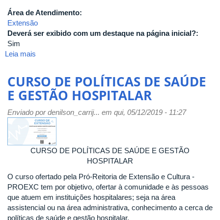
Área de Atendimento:
Extensão
Deverá ser exibido com um destaque na página inicial?:
Sim
Leia mais
sobre
CURSO
DE
CURSO DE POLÍTICAS DE SAÚDE
POLÍTICAS
E GESTÃO HOSPITALAR
DE
SAÚDE
Enviado por
denilson_carrij...
em qui, 05/12/2019 - 11:27
E
GESTÃO
HOSPITALAR
CURSO DE POLÍTICAS DE SAÚDE E GESTÃO
HOSPITALAR
O curso ofertado pela Pró-Reitoria de Extensão e Cultura -
PROEXC tem por objetivo, ofertar à comunidade e às pessoas
que atuem em instituições hospitalares; seja na área
assistencial ou na área administrativa, conhecimento a cerca de
políticas de saúde e gestão hospitalar.