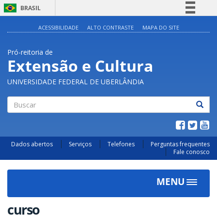
BRASIL
Simplifique!
ACESSIBILIDADE
ALTO CONTRASTE
MAPA DO SITE
Comunica BR
Pró-reitoria de
Participe
Extensão e Cultura
Acesso à informação
UNIVERSIDADE FEDERAL DE UBERLÂNDIA
Legislação
Canais
Buscar
Dados abertos
Serviços
Telefones
Perguntas frequentes
Fale conosco
MENU
Toggle
navigat
curso