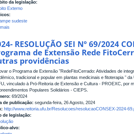
ito da legislação:
ito Externo
icos:
ampe sudeste
 mais
sobre
RESOLUÇÃO
Nº
024- RESOLUÇÃO SEI Nº 69/2024 CONS
15,
rograma de Extensão Rede FitoCerr
DE
utras providências
16
DE
ovar o Programa de Extensão "RedeFitoCerrado: Atividades de inte
SETEMBRO
dêmico, tradicional e popular em plantas medicinais e fitoterapia " d
DE
FU, vinculado à Pró-Reitoria de Extensão e Cultura - PROEXC, por 
2021
reendimentos Populares Solidários - CIEPS.
mero:
69/2024
a de publicação:
segunda-feira, 26 Agosto, 2024
k:
http://www.reitoria.ufu.br/Resolucoes/resolucaoCONSEX-2024-69.
o de legislação:
olução
lico-alvo:
udante