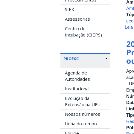
Âmb
Âmb
SIEX
Tóp
Assessorias
cec
Leia
Centro de
Incubação (CIEPS)
2
P
o
PROEXC
Apr
Agenda de
aca
Autoridades
- U
Institucional
Emp
Nú
Evolução da
Dat
Extensão na UFU
Lin
Nossos números
Tip
Res
Linha do tempo
Púb
Equipe
Est