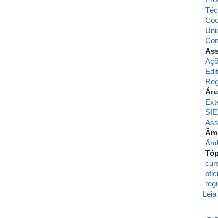
Téc
Coo
Uni
Com
Ass
Açõ
Edit
Reg
Áre
Ext
SIE
Ass
Âmb
Âmb
Tóp
cur
ofic
reg
Leia