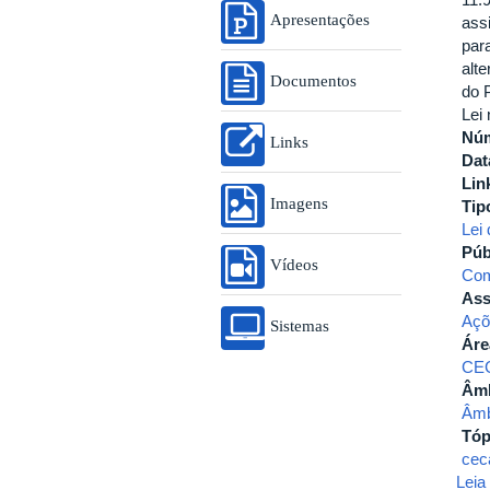
Apresentações
assi
par
alte
Documentos
do 
Lei 
Nú
Links
Dat
Lin
Imagens
Tip
Lei
Púb
Vídeos
Com
Ass
Açõ
Sistemas
Áre
CE
Âmb
Âmb
Tóp
cec
Leia