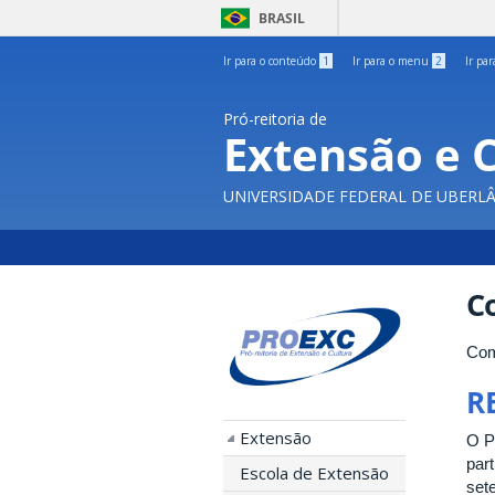
BRASIL
Ir para o conteúdo
1
Ir para o menu
2
Ir pa
Pró-reitoria de
Extensão e 
UNIVERSIDADE FEDERAL DE UBERL
C
Com
R
Extensão
O P
par
Escola de Extensão
set