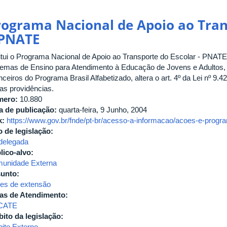
Caminho
da
rograma Nacional de Apoio ao Tran
Escola
 PNATE
titui o Programa Nacional de Apoio ao Transporte do Escolar - PNAT
temas de Ensino para Atendimento à Educação de Jovens e Adultos, 
nceiros do Programa Brasil Alfabetizado, altera o art. 4º da Lei nº 9
ras providências.
mero:
10.880
a de publicação:
quarta-feira, 9 Junho, 2004
k:
https://www.gov.br/fnde/pt-br/acesso-a-informacao/acoes-e-progr
o de legislação:
 delegada
lico-alvo:
unidade Externa
unto:
es de extensão
as de Atendimento:
CATE
ito da legislação:
ito Externo