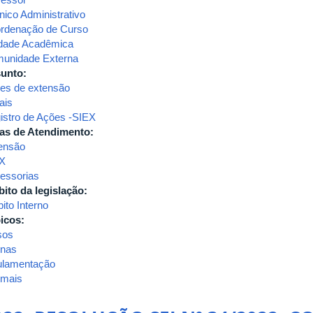
nico Administrativo
rdenação de Curso
dade Acadêmica
unidade Externa
unto:
es de extensão
ais
istro de Ações -SIEX
as de Atendimento:
ensão
X
essorias
ito da legislação:
ito Interno
icos:
sos
inas
ulamentação
 mais
sobre
2023-
RESOLUÇÃO