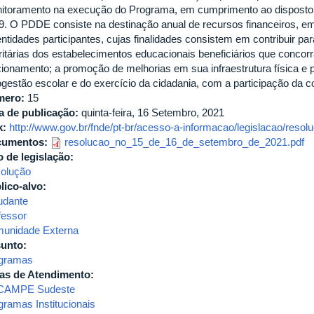
itoramento na execução do Programa, em cumprimento ao disposto na
9. O PDDE consiste na destinação anual de recursos financeiros, e
entidades participantes, cujas finalidades consistem em contribuir p
oritárias dos estabelecimentos educacionais beneficiários que concor
cionamento; a promoção de melhorias em sua infraestrutura física e p
ogestão escolar e do exercício da cidadania, com a participação da c
mero:
15
a de publicação:
quinta-feira, 16 Setembro, 2021
k:
http://www.gov.br/fnde/pt-br/acesso-a-informacao/legislacao/resolu
cumentos:
resolucao_no_15_de_16_de_setembro_de_2021.pdf
o de legislação:
olução
lico-alvo:
udante
fessor
unidade Externa
unto:
gramas
as de Atendimento:
CAMPE Sudeste
gramas Institucionais