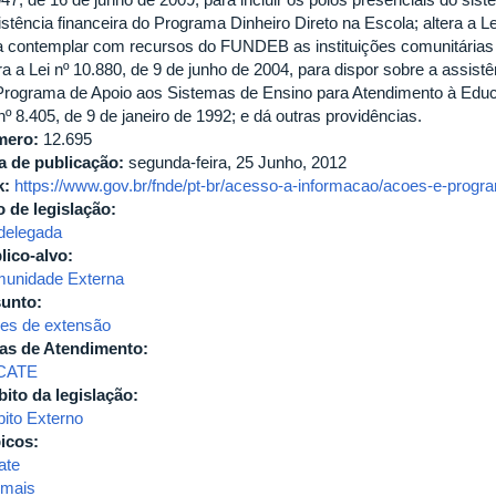
CONSEX
stência financeira do Programa Dinheiro Direto na Escola; altera a Le
-
a contemplar com recursos do FUNDEB as instituições comunitária
Institui
ra a Lei nº 10.880, de 9 de junho de 2004, para dispor sobre a assist
o
Programa de Apoio aos Sistemas de Ensino para Atendimento à Educa
Programa
nº 8.405, de 9 de janeiro de 1992; e dá outras providências.
de
mero:
12.695
Extensão
a de publicação:
segunda-feira, 25 Junho, 2012
Rede
k:
https://www.gov.br/fnde/pt-br/acesso-a-informacao/acoes-e-progr
FitoCerrado
o de legislação:
da
 delegada
UFU,
lico-alvo:
e
unidade Externa
dá
unto:
outras
es de extensão
providências
as de Atendimento:
CATE
ito da legislação:
ito Externo
icos:
ate
 mais
sobre