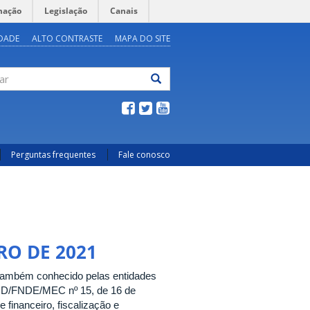
mação
Legislação
Canais
IDADE
ALTO CONTRASTE
MAPA DO SITE
ar
Perguntas frequentes
Fale conosco
RO DE 2021
 também conhecido pelas entidades
 CD/FNDE/MEC nº 15, de 16 de
 financeiro, fiscalização e