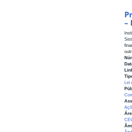
P
–
Ins
Sis
fina
out
Nú
Dat
Lin
Tip
Lei
Púb
Com
Ass
Açõ
Áre
CE
Âmb
Âmb