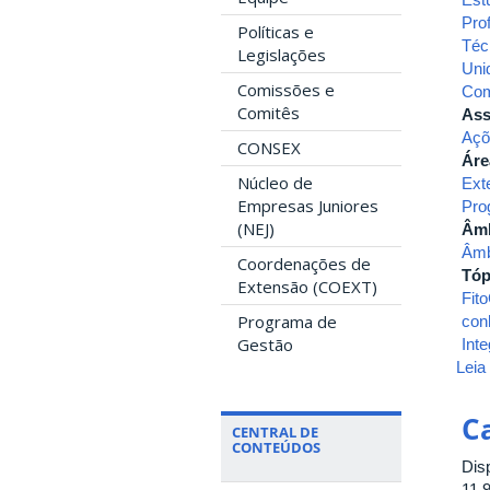
Pro
Políticas e
Téc
Legislações
Uni
Comissões e
Com
Comitês
Ass
Açõ
CONSEX
Áre
Núcleo de
Ext
Empresas Juniores
Pro
(NEJ)
Âmb
Âmb
Coordenações de
Tóp
Extensão (COEXT)
Fit
Programa de
con
Gestão
Int
Leia
C
CENTRAL DE
CONTEÚDOS
Dis
11.