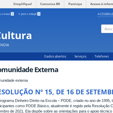
Simplifique!
Comunica BR
Participe
Acesso à infor
ACESSIBIL
ra a busca
3
Ir para o rodapé
4
Cultura
Busc
ÂNDIA
Dados abertos
Serviços
Telefones
omunidade Externa
unidade externa
ESOLUÇÃO Nº 15, DE 16 DE SETEMB
rograma Dinheiro Direto na Escola – PDDE, criado no ano de 1995,
ticipantes como PDDE Básico, atualmente é regido pela Resolução
embro de 2021. Ela dispõe sobre as orientações para o apoio técnico e