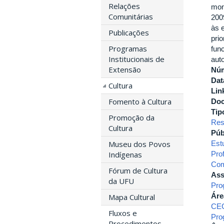
Relações
mon
Comunitárias
200
às 
Publicações
pri
Programas
fun
Institucionais de
aut
Extensão
Nú
Dat
Cultura
Lin
Fomento à Cultura
Do
Tip
Promoção da
Res
Cultura
Púb
Est
Museu dos Povos
Pro
Indígenas
Com
Fórum de Cultura
Ass
da UFU
Pro
Áre
Mapa Cultural
CE
Fluxos e
Pro
Procedimentos