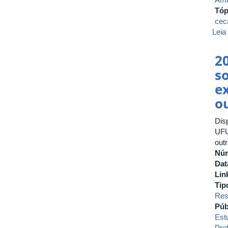
Tóp
cec
Leia
2
s
e
o
Dis
UFU
out
Nú
Dat
Lin
Tip
Res
Púb
Est
Pro