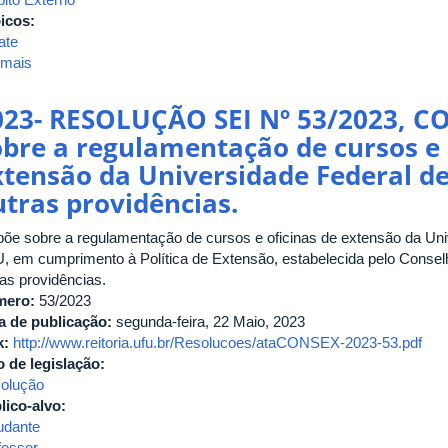
icos:
ate
 mais
sobre
Programa
Nacional
023- RESOLUÇÃO SEI Nº 53/2023, CO
de
obre a regulamentação de cursos e 
Apoio
xtensão da Universidade Federal de
ao
Transporte
utras providências.
do
Escolar
põe sobre a regulamentação de cursos e oficinas de extensão da Univ
–
, em cumprimento à Política de Extensão, estabelecida pelo Conse
PNATE
ras providências.
mero:
53/2023
a de publicação:
segunda-feira, 22 Maio, 2023
k:
http://www.reitoria.ufu.br/Resolucoes/ataCONSEX-2023-53.pdf
o de legislação:
olução
lico-alvo:
udante
fessor