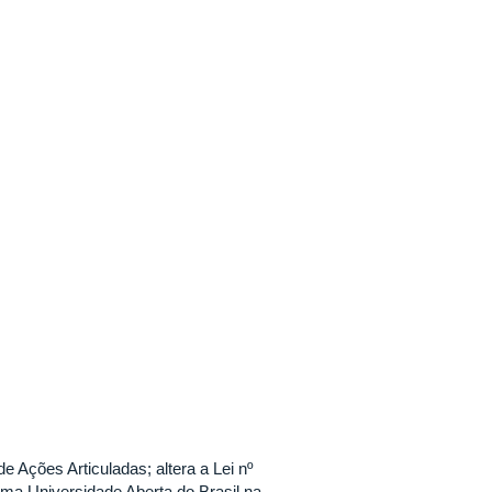
e Ações Articuladas; altera a Lei nº
tema Universidade Aberta do Brasil na