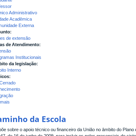
fessor
nico Administrativo
dade Acadêmica
unidade Externa
unto:
es de extensão
as de Atendimento:
ensão
gramas Institucionais
ito da legislação:
ito Interno
icos:
oCerrado
hecimento
egração
 mais
sobre
2024-
RESOLUÇÃO
aminho da Escola
SEI
Nº
põe sobre o apoio técnico ou financeiro da União no âmbito do Plano d
69/2024
947, de 16 de junho de 2009, para incluir os polos presenciais do sis