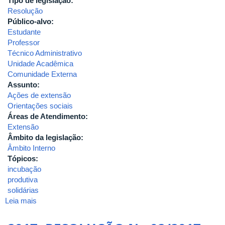
Tipo de legislação:
Resolução
Público-alvo:
Estudante
Professor
Técnico Administrativo
Unidade Acadêmica
Comunidade Externa
Assunto:
Ações de extensão
Orientações sociais
Áreas de Atendimento:
Extensão
Âmbito da legislação:
Âmbito Interno
Tópicos:
incubação
produtiva
solidárias
Leia mais
sobre
2021-
RESOLUÇÃO