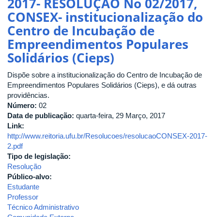
2017- RESOLUÇÃO No 02/2017,
CONSEX
CONSEX- institucionalização do
Nº
Centro de Incubação de
16/2021-
Institui
Empreendimentos Populares
o
Solidários (Cieps)
Programa
Institucional
Dispõe sobre a institucionalização do Centro de Incubação de
de
Empreendimentos Populares Solidários (Cieps), e dá outras
Extensão
providências.
"Incubação
Número:
02
de
Data de publicação:
quarta-feira, 29 Março, 2017
Organizações
Link:
Produtivas
http://www.reitoria.ufu.br/Resolucoes/resolucaoCONSEX-2017-
Solidárias"
2.pdf
da
Tipo de legislação:
UFU
Resolução
Público-alvo:
Estudante
Professor
Técnico Administrativo