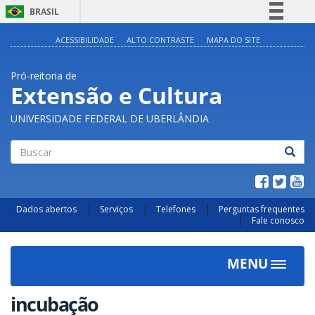
BRASIL
Simplifique!
ACESSIBILIDADE
ALTO CONTRASTE
MAPA DO SITE
Comunica BR
Pró-reitoria de
Participe
Extensão e Cultura
Acesso à informação
UNIVERSIDADE FEDERAL DE UBERLÂNDIA
Legislação
Canais
Buscar
Dados abertos
Serviços
Telefones
Perguntas frequentes
Fale conosco
MENU
Toggle
navigat
incubação