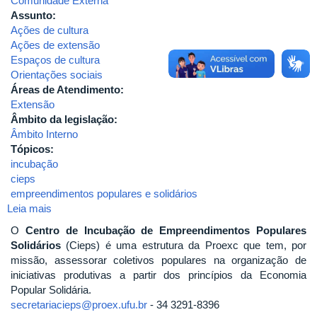
Comunidade Externa
Assunto:
Ações de cultura
Ações de extensão
Espaços de cultura
Orientações sociais
Áreas de Atendimento:
Extensão
Âmbito da legislação:
Âmbito Interno
Tópicos:
incubação
cieps
empreendimentos populares e solidários
Leia mais
sobre
2017-
O
Centro de Incubação de Empreendimentos Populares
RESOLUÇÃO
Solidários
(Cieps) é uma estrutura da Proexc que tem, por
No
missão, assessorar coletivos populares na organização de
02/2017,
iniciativas produtivas a partir dos princípios da Economia
CONSEX-
Popular Solidária.
institucionalização
secretariacieps@proex.ufu.br
- 34 3291-8396
do