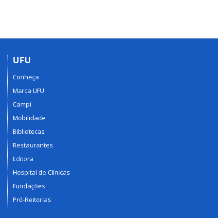
Centro
de
Incubação
de
Empreendimentos
Populares
UFU
Solidários
Conheça
(Cieps)
Marca UFU
Campi
Mobilidade
Bibliotecas
Restaurantes
Editora
Hospital de Clínicas
Fundações
Pró-Reitorias