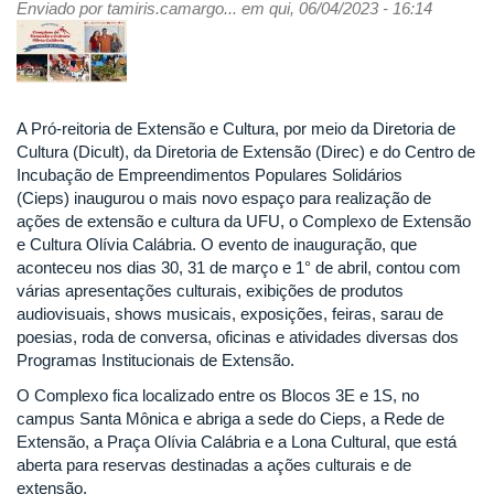
Enviado por
-
tamiris.camargo...
em qui, 06/04/2023 - 16:14
Estabelece
regras
de
funcionamento
do
A Pró-reitoria de Extensão e Cultura, por meio da Diretoria de
Centro
Cultura (Dicult), da Diretoria de Extensão (Direc) e do Centro de
de
Incubação de Empreendimentos Populares Solidários
Incubação
(Cieps) inaugurou o mais novo espaço para realização de
de
ações de extensão e cultura da UFU, o Complexo de Extensão
Empreendimentos
e Cultura Olívia Calábria. O evento de inauguração, que
Populares
aconteceu nos dias 30, 31 de março e 1° de abril, contou com
Solidários
várias apresentações culturais, exibições de produtos
-
audiovisuais, shows musicais, exposições, feiras, sarau de
CIEPS,
poesias, roda de conversa, oficinas e atividades diversas dos
e
Programas Institucionais de Extensão.
dá
O Complexo fica localizado entre os Blocos 3E e 1S, no
outras
campus Santa Mônica e abriga a sede do Cieps, a Rede de
providências.
Extensão, a Praça Olívia Calábria e a Lona Cultural, que está
aberta para reservas destinadas a ações culturais e de
extensão.