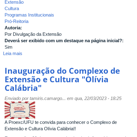
Extensão
Cultura
Programas Institucionais
Pró-Reitoria
Autoria:
Por Divulgação da Extensão
Deverá ser exibido com um destaque na página inicial?:
Sim
Leia mais
sobre
Inauguração
do
Inauguração do Complexo de
Complexo
Extensão e Cultura "Olívia
de
Calábria"
Extensão
e
Enviado por
Cultura
tamiris.camargo...
em qua, 22/03/2023 - 18:25
Olívia
Calábria
A Proexc/UFU te convida para conhecer o Complexo de
Extensão e Cultura Olívia Calábria!!