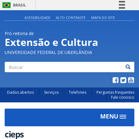
BRASIL
Simplifique!
ACESSIBILIDADE
ALTO CONTRASTE
MAPA DO SITE
Comunica BR
Pró-reitoria de
Participe
Extensão e Cultura
Acesso à informação
UNIVERSIDADE FEDERAL DE UBERLÂNDIA
Legislação
Canais
Buscar
Dados abertos
Serviços
Telefones
Perguntas frequentes
Fale conosco
MENU
Toggle
navigat
cieps