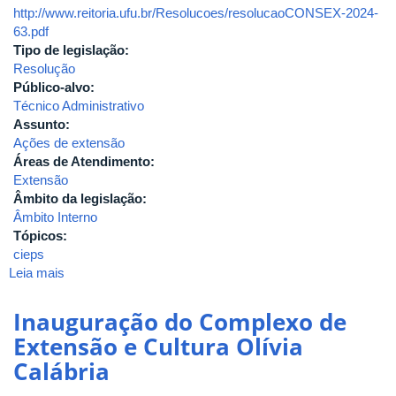
http://www.reitoria.ufu.br/Resolucoes/resolucaoCONSEX-2024-
63.pdf
Tipo de legislação:
Resolução
Público-alvo:
Técnico Administrativo
Assunto:
Ações de extensão
Áreas de Atendimento:
Extensão
Âmbito da legislação:
Âmbito Interno
Tópicos:
cieps
Leia mais
sobre
2024-
RESOLUÇÃO
Inauguração do Complexo de
SEI
Extensão e Cultura Olívia
Nº
Calábria
63/2023,
CONSEX