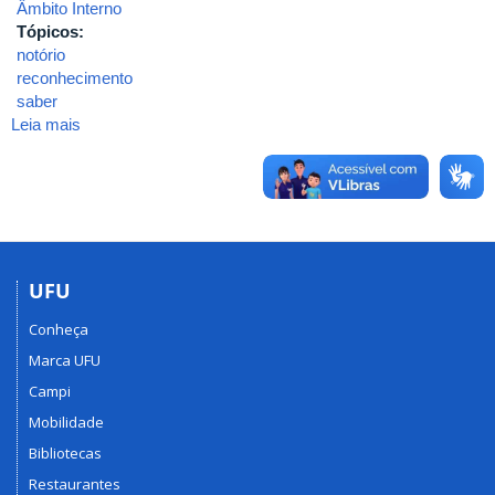
Âmbito Interno
Tópicos:
notório
reconhecimento
saber
Leia mais
sobre
2021-
RESOLUÇÃO
CONSEX
Nº
13/2021-
Estabelece
o
UFU
processo
Conheça
para
o
Marca UFU
reconhecimento
Campi
de
Mobilidade
Notório
Saber
Bibliotecas
Popular
Restaurantes