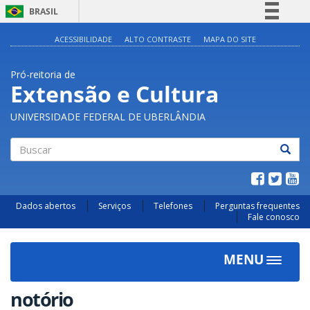
BRASIL
Simplifique!
ACESSIBILIDADE
ALTO CONTRASTE
MAPA DO SITE
Comunica BR
Pró-reitoria de
Participe
Extensão e Cultura
Acesso à informação
UNIVERSIDADE FEDERAL DE UBERLÂNDIA
Legislação
Canais
Buscar
Dados abertos
Serviços
Telefones
Perguntas frequentes
Fale conosco
MENU
Toggle
navigat
notório