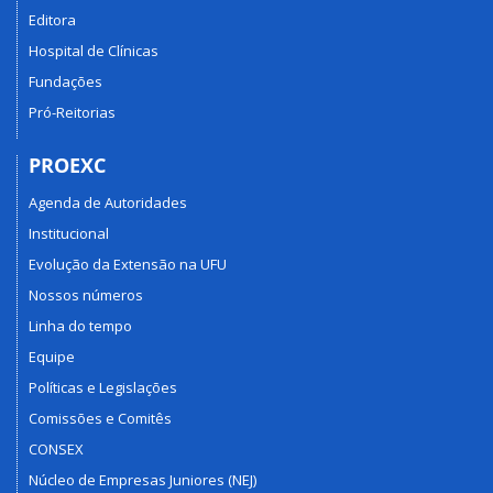
em
Editora
Extensão
e
Hospital de Clínicas
Cultura,
Fundações
no
Pró-Reitorias
âmbito
da
PROEXC
UFU,
e
Agenda de Autoridades
dá
outras
Institucional
providências.
Evolução da Extensão na UFU
Nossos números
Linha do tempo
Equipe
Políticas e Legislações
Comissões e Comitês
CONSEX
Núcleo de Empresas Juniores (NEJ)