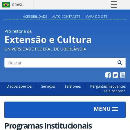
BRASIL
Simplifique!
ACESSIBILIDADE
ALTO CONTRASTE
MAPA DO SITE
Comunica BR
Pró-reitoria de
Participe
Extensão e Cultura
Acesso à informação
UNIVERSIDADE FEDERAL DE UBERLÂNDIA
Legislação
Canais
Buscar
Dados abertos
Serviços
Telefones
Perguntas frequentes
Fale conosco
MENU
Toggle
navigat
Programas Institucionais