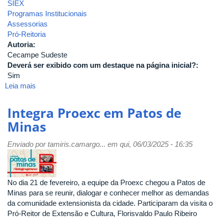
SIEX
Programas Institucionais
Assessorias
Pró-Reitoria
Autoria:
Cecampe Sudeste
Deverá ser exibido com um destaque na página inicial?:
Sim
Leia mais
sobre
7º
ENCONTRO
Integra Proexc em Patos de
do
Minas
Gepefe:
Proposta
Enviado por
tamiris.camargo...
em qui, 06/03/2025 - 16:35
de
Desenho
de
Processo
No dia 21 de fevereiro, a equipe da Proexc chegou a Patos de
do
Minas para se reunir, dialogar e conhecer melhor as demandas
Pdde
da comunidade extensionista da cidade. Participaram da visita o
Básico
Pró-Reitor de Extensão e Cultura, Florisvaldo Paulo Ribeiro
Sob