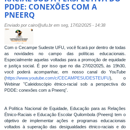
PDDE: CONEXÕES COM A
Carmelo
PNEERQ
Enviado por
cairo@ufu.br
em seg, 17/02/2025 - 14:38
Com o Cecampe Sudeste UFU, você ficará por dentro de todas
as novidades no campo das políticas educacionais.
Especialmente aquelas voltadas para a promoção de equidade
e justiça social. É por isso que no dia 27/02/2025, às 19h30,
você poderá acompanhar, em nosso canal do YouTube
(
https://www.youtube.com/c/CECAMPESUDESTEUFU
), o
Webinar "Caleidoscópio étnico-racial sob a perspectiva do
PDDE: conexões com a Pneerq".
A Política Nacional de Equidade, Educação para as Relações
Étnico-Raciais e Educação Escolar Quilombola (Pneerq) tem o
objetivo de implementar ações e programas educacionais
voltados à superação das desigualdades étnico-raciais e do