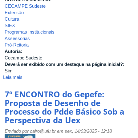
CECAMPE Sudeste
Extensão
Cultura
SIEX
Programas Institucionais
Assessorias
Pró-Reitoria
Autoria:
Cecampe Sudeste
Deverá ser exibido com um destaque na página inicial?:
Sim
Leia mais
sobre
Gestão
Baseada
7º ENCONTRO do Gepefe:
em
Proposta de Desenho de
Evidências:
Processo do Pdde Básico Sob a
BI
como
Perspectiva da Uex
plataforma
de
Enviado por
cairo@ufu.br
em sex, 14/03/2025 - 12:18
apoio