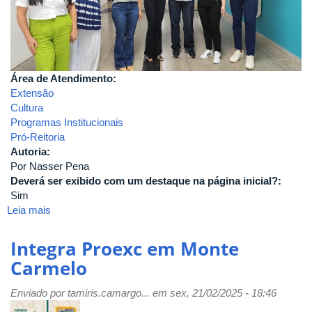
Área de Atendimento:
Extensão
Cultura
Programas Institucionais
Pró-Reitoria
Autoria:
Por Nasser Pena
Deverá ser exibido com um destaque na página inicial?:
Sim
Leia mais
sobre
Integra
Proexc
Integra Proexc em Monte
em
Carmelo
Patos
de
Enviado por
tamiris.camargo...
em sex, 21/02/2025 - 18:46
Minas