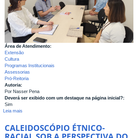
Área de Atendimento:
Extensão
Cultura
Programas Institucionais
Assessorias
Pró-Reitoria
Autoria:
Por Nasser Pena
Deverá ser exibido com um destaque na página inicial?:
Sim
Leia mais
sobre
Integra
Proexc
CALEIDOSCÓPIO ÉTNICO-
em
RACIAL SOB A PERSPECTIVA DO
Monte