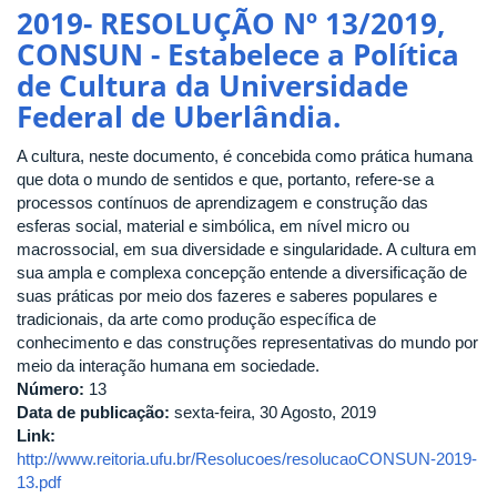
RESOLUÇÃO
2019- RESOLUÇÃO Nº 13/2019,
Nº
CONSUN - Estabelece a Política
12/2020-
de Cultura da Universidade
Dispõe
sobre
Federal de Uberlândia.
o
Regimento
A cultura, neste documento, é concebida como prática humana
Interno
que dota o mundo de sentidos e que, portanto, refere-se a
do
processos contínuos de aprendizagem e construção das
Fórum
esferas social, material e simbólica, em nível micro ou
de
macrossocial, em sua diversidade e singularidade. A cultura em
Cultura
sua ampla e complexa concepção entende a diversificação de
da
suas práticas por meio dos fazeres e saberes populares e
UFU
tradicionais, da arte como produção específica de
conhecimento e das construções representativas do mundo por
meio da interação humana em sociedade.
Número:
13
Data de publicação:
sexta-feira, 30 Agosto, 2019
Link:
http://www.reitoria.ufu.br/Resolucoes/resolucaoCONSUN-2019-
13.pdf