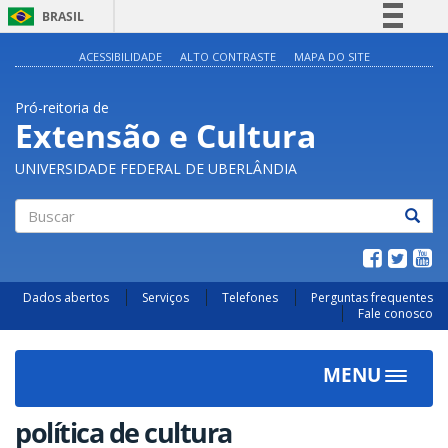
BRASIL
Simplifique!
ACESSIBILIDADE
ALTO CONTRASTE
MAPA DO SITE
Comunica BR
Pró-reitoria de
Participe
Extensão e Cultura
Acesso à informação
UNIVERSIDADE FEDERAL DE UBERLÂNDIA
Legislação
Canais
Buscar
Dados abertos
Serviços
Telefones
Perguntas frequentes
Fale conosco
MENU
Toggle
navigat
política de cultura