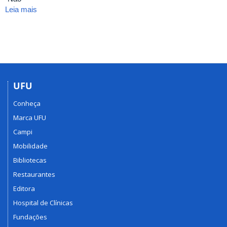
Leia mais
sobre
Política
de
Cultura
UFU
e
Prêmio
Destaque
UFU
de
Conheça
Práticas
Culturais
Marca UFU
“Cora
Campi
P.
Mobilidade
Capparelli”
Bibliotecas
Restaurantes
Editora
Hospital de Clínicas
Fundações