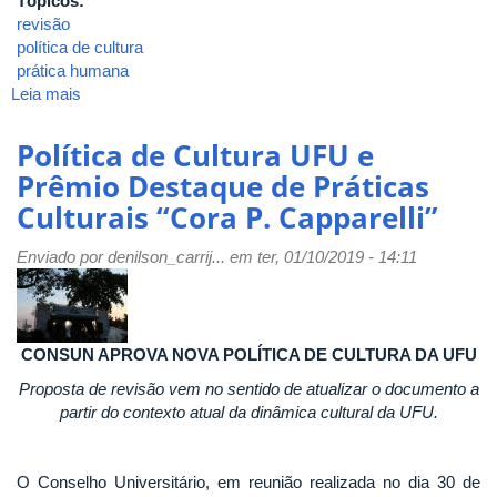
Tópicos:
revisão
política de cultura
prática humana
Leia mais
sobre
2019-
RESOLUÇÃO
Política de Cultura UFU e
Nº
Prêmio Destaque de Práticas
13/2019,
Culturais “Cora P. Capparelli”
CONSUN
-
Enviado por
Estabelece
denilson_carrij...
em ter, 01/10/2019 - 14:11
a
Política
de
Cultura
CONSUN APROVA NOVA POLÍTICA DE CULTURA DA UFU
da
Proposta de revisão vem no sentido de atualizar o documento a
Universidade
partir do contexto atual da dinâmica cultural da UFU.
Federal
de
Uberlândia.
O Conselho Universitário, em reunião realizada no dia 30 de