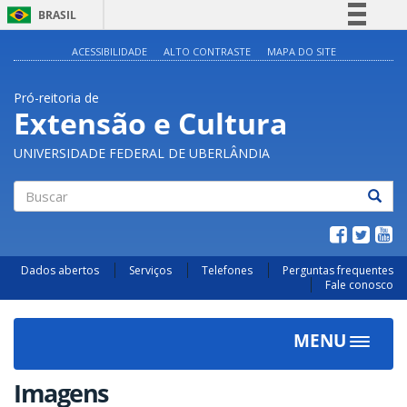
BRASIL
Simplifique!
ACESSIBILIDADE
ALTO CONTRASTE
MAPA DO SITE
Comunica BR
Pró-reitoria de
Participe
Extensão e Cultura
Acesso à informação
UNIVERSIDADE FEDERAL DE UBERLÂNDIA
Legislação
Canais
Buscar
Dados abertos
Serviços
Telefones
Perguntas frequentes
Fale conosco
MENU
Toggle
navigat
Imagens