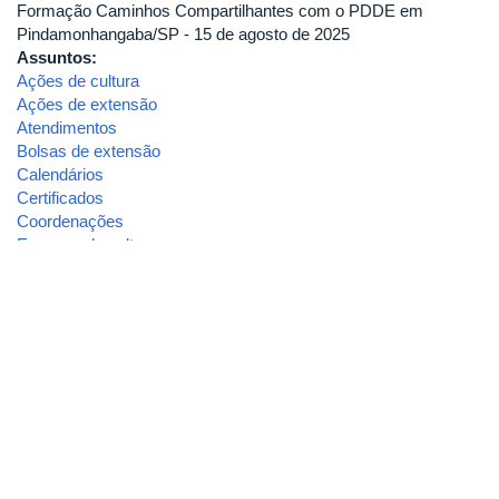
Formação Caminhos Compartilhantes com o PDDE em
Pindamonhangaba/SP - 15 de agosto de 2025
Assuntos:
Ações de cultura
Ações de extensão
Atendimentos
Bolsas de extensão
Calendários
Certificados
Coordenações
Espaços de cultura
Pesquisas
Pós-graduação
Programas
Registro de Ações -SIEX
Tipo Conteúdo:
Imagens
Tópicos:
cecampe sudeste
Área de Atendimento:
CECAMPE Sudeste