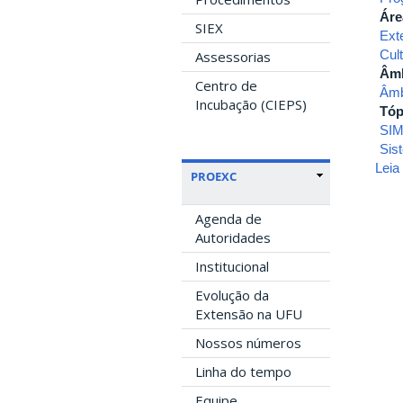
Áre
SIEX
Ext
Cul
Assessorias
Âmb
Centro de
Âmb
Incubação (CIEPS)
Tóp
SI
Sis
Leia
PROEXC
Agenda de
Autoridades
Institucional
Evolução da
Extensão na UFU
Nossos números
Linha do tempo
Equipe