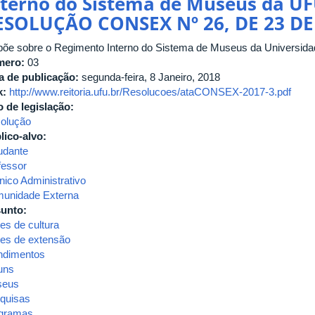
nterno do Sistema de Museus da U
ESOLUÇÃO CONSEX Nº 26, DE 23 DE
põe sobre o Regimento Interno do Sistema de Museus da Universidad
mero:
03
a de publicação:
segunda-feira, 8 Janeiro, 2018
k:
http://www.reitoria.ufu.br/Resolucoes/ataCONSEX-2017-3.pdf
o de legislação:
olução
lico-alvo:
udante
fessor
nico Administrativo
unidade Externa
unto:
es de cultura
es de extensão
ndimentos
uns
seus
quisas
gramas