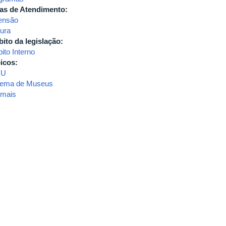
as de Atendimento:
ensão
tura
ito da legislação:
ito Interno
icos:
MU
tema de Museus
 mais
sobre
2017-
RESOLUÇÃO
SEI
Nº
03/2017,
CONSEX
-
Regimento
Interno
do
Sistema
de