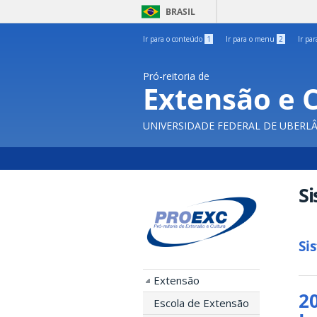
BRASIL
Ir para o conteúdo
1
Ir para o menu
2
Ir pa
Pró-reitoria de
Extensão e 
UNIVERSIDADE FEDERAL DE UBERL
S
Si
Extensão
2
Escola de Extensão