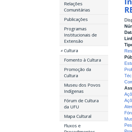
I
Relações
R
Comunitárias
Publicações
Dis
Nú
Programas
Dat
Institucionais de
Lin
Extensão
Tip
Cultura
Res
Púb
Fomento à Cultura
Est
Promoção da
Pro
Cultura
Téc
Com
Museu dos Povos
Ass
Indígenas
Açõ
Fórum de Cultura
Açõ
da UFU
Ate
Fór
Mapa Cultural
Mu
Pes
Fluxos e
Pro
Procedimentos