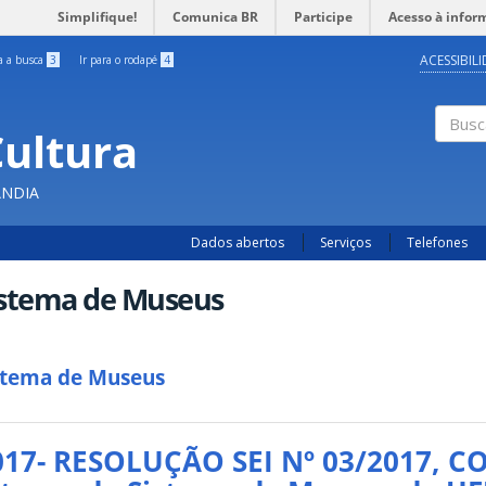
Simplifique!
Comunica BR
Participe
Acesso à infor
ACESSIBIL
ra a busca
3
Ir para o rodapé
4
Cultura
Busc
ÂNDIA
Dados abertos
Serviços
Telefones
istema de Museus
stema de Museus
017- RESOLUÇÃO SEI Nº 03/2017, C