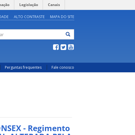
mação
Legislação
Canais
IDADE
ALTO CONTRASTE
MAPA DO SITE
ar
Perguntas frequentes
Fale conosco
ONSEX - Regimento