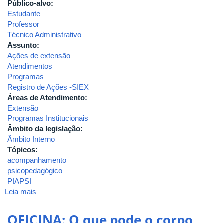
Público-alvo:
Estudante
Professor
Técnico Administrativo
Assunto:
Ações de extensão
Atendimentos
Programas
Registro de Ações -SIEX
Áreas de Atendimento:
Extensão
Programas Institucionais
Âmbito da legislação:
Âmbito Interno
Tópicos:
acompanhamento
psicopedagógico
PIAPSI
Leia mais
sobre
2020-
RESOLUÇÃO
OFICINA: O que pode o corpo
Nº