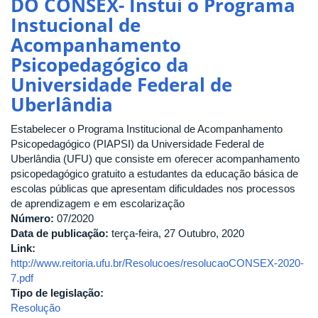
DO CONSEX- Instui o Programa
10/2020
Instucional de
DO
CONSEX-
Acompanhamento
Dispõe
Psicopedagógico da
sobre
Universidade Federal de
normas
para
Uberlândia
organização,
funcionamento,
Estabelecer o Programa Institucional de Acompanhamento
implementação
Psicopedagógico (PIAPSI) da Universidade Federal de
e
Uberlândia (UFU) que consiste em oferecer acompanhamento
acompanhamento
psicopedagógico gratuito a estudantes da educação básica de
de
escolas públicas que apresentam dificuldades nos processos
atividades
de aprendizagem e em escolarização
de
Número:
07/2020
Extensão
Data de publicação:
terça-feira, 27 Outubro, 2020
Tecnológica
Link:
no
http://www.reitoria.ufu.br/Resolucoes/resolucaoCONSEX-2020-
âmbito
7.pdf
da
Tipo de legislação:
UFU
Resolução