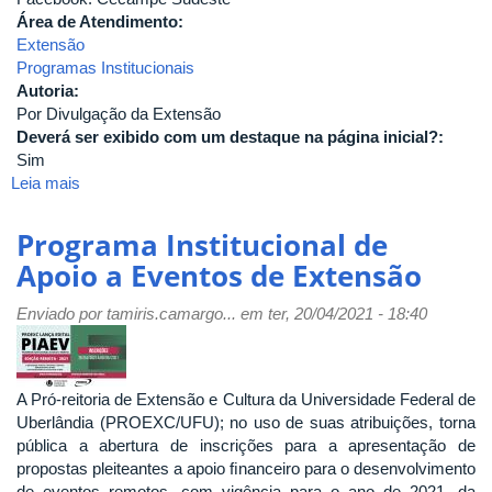
Área de Atendimento:
Extensão
Programas Institucionais
Autoria:
Por Divulgação da Extensão
Deverá ser exibido com um destaque na página inicial?:
Sim
Leia mais
sobre
Abertura
oficial
Programa Institucional de
CECAMPE
Apoio a Eventos de Extensão
Sudeste
UFU
Enviado por
tamiris.camargo...
em ter, 20/04/2021 - 18:40
A Pró-reitoria de Extensão e Cultura da Universidade Federal de
Uberlândia (PROEXC/UFU); no uso de suas atribuições, torna
pública a abertura de inscrições para a apresentação de
propostas pleiteantes a apoio ﬁnanceiro para o desenvolvimento
de eventos remotos, com vigência para o ano de 2021, da