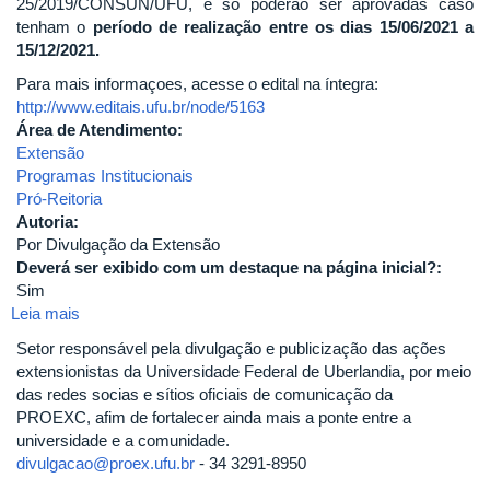
25/2019/CONSUN/UFU, e só poderão ser aprovadas caso
tenham o
período de realização entre os dias 15/06/2021 a
15/12/2021.
Para mais informaçoes, acesse o edital na íntegra:
http://www.editais.ufu.br/node/5163
Área de Atendimento:
Extensão
Programas Institucionais
Pró-Reitoria
Autoria:
Por Divulgação da Extensão
Deverá ser exibido com um destaque na página inicial?:
Sim
Leia mais
sobre
Programa
Setor responsável pela divulgação e publicização das ações
Institucional
extensionistas da Universidade Federal de Uberlandia, por meio
de
das redes socias e sítios oficiais de comunicação da
Apoio
PROEXC, afim de fortalecer ainda mais a ponte entre a
a
universidade e a comunidade.
Eventos
divulgacao@proex.ufu.br
- 34 3291-8950
de