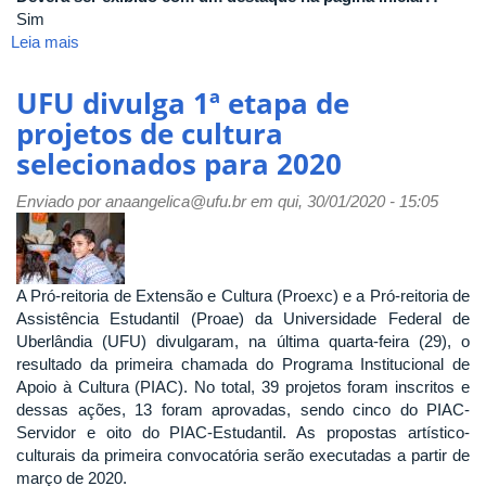
Sim
Leia mais
sobre
COMUNICADO
CIEPS
UFU divulga 1ª etapa de
projetos de cultura
selecionados para 2020
Enviado por
anaangelica@ufu.br
em qui, 30/01/2020 - 15:05
A Pró-reitoria de Extensão e Cultura (Proexc) e a Pró-reitoria de
Assistência Estudantil (Proae) da Universidade Federal de
Uberlândia (UFU) divulgaram, na última quarta-feira (29), o
resultado da primeira chamada do Programa Institucional de
Apoio à Cultura (PIAC). No total, 39 projetos foram inscritos e
dessas ações, 13 foram aprovadas, sendo cinco do PIAC-
Servidor e oito do PIAC-Estudantil. As propostas artístico-
culturais da primeira convocatória serão executadas a partir de
março de 2020.