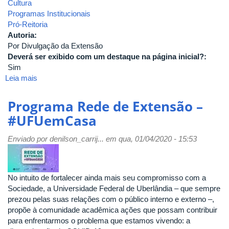
Cultura
Programas Institucionais
Pró-Reitoria
Autoria:
Por Divulgação da Extensão
Deverá ser exibido com um destaque na página inicial?:
Sim
Leia mais
sobre
OFICINA:
O
Programa Rede de Extensão –
que
#UFUemCasa
pode
o
Enviado por
denilson_carrij...
em qua, 01/04/2020 - 15:53
corpo
negro?
No intuito de fortalecer ainda mais seu compromisso com a
Sociedade, a Universidade Federal de Uberlândia – que sempre
prezou pelas suas relações com o público interno e externo –,
propõe à comunidade acadêmica ações que possam contribuir
para enfrentarmos o problema que estamos vivendo: a