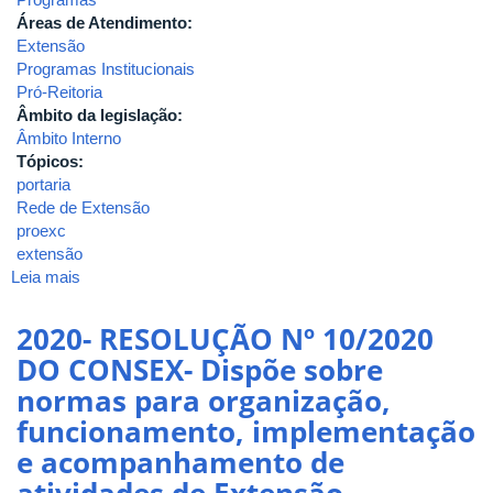
Áreas de Atendimento:
Extensão
Programas Institucionais
Pró-Reitoria
Âmbito da legislação:
Âmbito Interno
Tópicos:
portaria
Rede de Extensão
proexc
extensão
Leia mais
sobre
2019
-
2020- RESOLUÇÃO Nº 10/2020
PORTARIA
DO CONSEX- Dispõe sobre
PROEXC
normas para organização,
Nº
27,
funcionamento, implementação
DE
e acompanhamento de
18
atividades de Extensão
DE