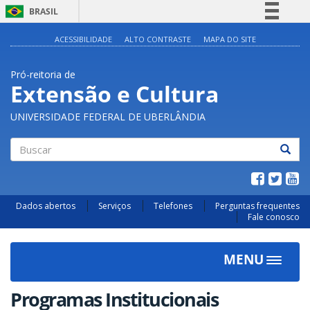
BRASIL
Simplifique!
ACESSIBILIDADE
ALTO CONTRASTE
MAPA DO SITE
Comunica BR
Pró-reitoria de
Participe
Extensão e Cultura
Acesso à informação
UNIVERSIDADE FEDERAL DE UBERLÂNDIA
Legislação
Canais
Buscar
Dados abertos
Serviços
Telefones
Perguntas frequentes
Fale conosco
MENU
Toggle
navigat
Programas Institucionais