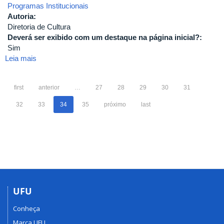
Programas Institucionais
Autoria:
Diretoria de Cultura
Deverá ser exibido com um destaque na página inicial?:
Sim
Leia mais
sobre
UFU
divulga
first
anterior
…
27
28
29
30
31
1ª
etapa
32
33
34
35
próximo
last
de
projetos
de
cultura
selecionados
para
2020
UFU
Conheça
Marca UFU