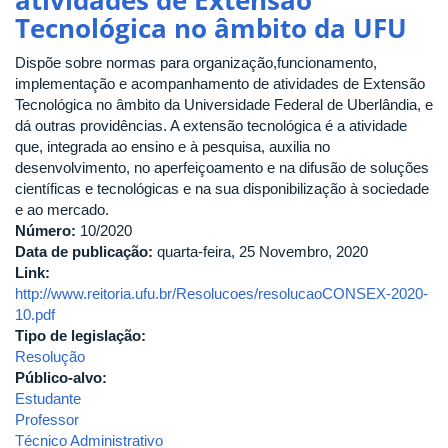
JULHO
Tecnológica no âmbito da UFU
DE
2019
Dispõe sobre normas para organização,funcionamento,
-
implementação e acompanhamento de atividades de Extensão
REDE
Tecnológica no âmbito da Universidade Federal de Uberlândia, e
DE
dá outras providências. A extensão tecnológica é a atividade
EXTENSÃO
que, integrada ao ensino e à pesquisa, auxilia no
desenvolvimento, no aperfeiçoamento e na difusão de soluções
científicas e tecnológicas e na sua disponibilização à sociedade
e ao mercado.
Número:
10/2020
Data de publicação:
quarta-feira, 25 Novembro, 2020
Link:
http://www.reitoria.ufu.br/Resolucoes/resolucaoCONSEX-2020-
10.pdf
Tipo de legislação:
Resolução
Público-alvo:
Estudante
Professor
Técnico Administrativo