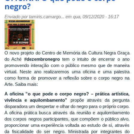
negro?
07/2020
DO
Enviado por
tamiris.camargo...
em qua, 09/12/2020 - 16:17
CONSEX-
Instui
o
Programa
Instucional
de
O novo projeto do Centro de Memória da Cultura Negra Graça
Acompanhamento
do Aché
#dezembronegro
tem o intuito de encerrar o ano
Psicopedagógico
promovendo interação com o público mesmo que de maneira
da
virtual. Neste ano realizaremos uma oficina e uma palestra
Universidade
como forma de promover a reflexão sobre o corpo negro na
Federal
Arte. Saiba mais:
de
A oficina “o que pode o corpo negro? – prática artística,
Uberlândia
vivência e aquilombamento”
propõe através da pergunta
disparadora um despertar e olhar do negro para o próprio corpo.
A oficina prática busca através da reunião e aquilombamento
dos corpos negros participantes, que compõem o público alvo,
proporcionar uma experiência voltada ao estudo de si, através
da fisicalidade do ser negro. Ministrada por integrantes do