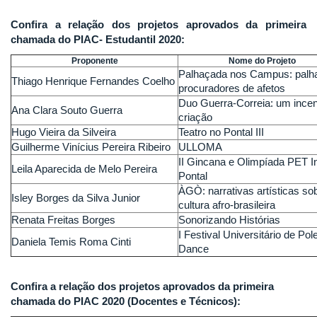
Confira a relação dos projetos aprovados da primeira
chamada do PIAC- Estudantil 2020:
Proponente
Nome do Projeto
Palhaçada nos Campus: palh
Thiago Henrique Fernandes Coelho
procuradores de afetos
Duo Guerra-Correia: um incen
Ana Clara Souto Guerra
criação
Hugo Vieira da Silveira
Teatro no Pontal III
Guilherme Vinícius Pereira Ribeiro
ULLOMA
II Gincana e Olimpíada PET I
Leila Aparecida de Melo Pereira
Pontal
ÀGÒ: narrativas artísticas so
Isley Borges da Silva Junior
cultura afro-brasileira
Renata Freitas Borges
Sonorizando Histórias
I Festival Universitário de Pol
Daniela Temis Roma Cinti
Dance
Confira a relação dos projetos aprovados da primeira
chamada do PIAC 2020 (Docentes e Técnicos):