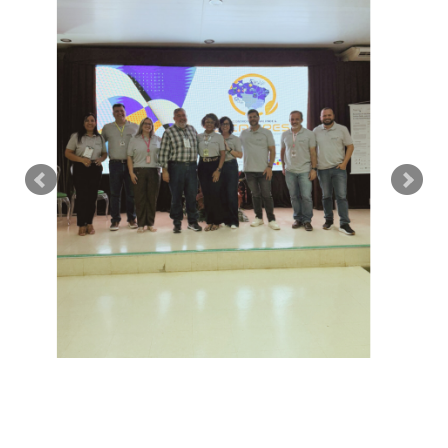
Fnde
&
Cecampes