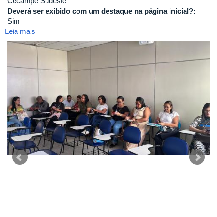
Cecampe Sudeste
Deverá ser exibido com um destaque na página inicial?:
Sim
Leia mais
sobre
Formação
Presencial
Caminhos
Compartilhantes
com
o
PDDE
em
Macaé-
RJ