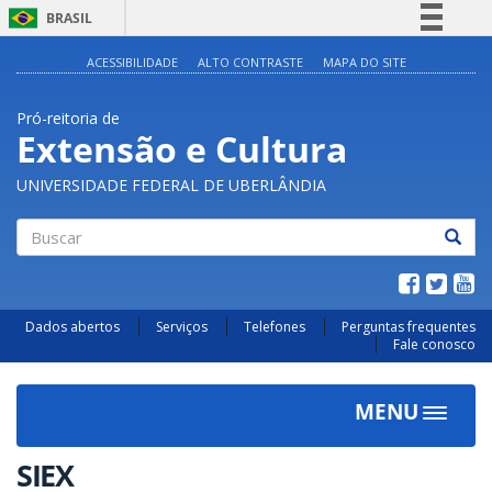
BRASIL
Simplifique!
ACESSIBILIDADE
ALTO CONTRASTE
MAPA DO SITE
Comunica BR
Pró-reitoria de
Participe
Extensão e Cultura
Acesso à informação
UNIVERSIDADE FEDERAL DE UBERLÂNDIA
Legislação
Canais
Buscar
Dados abertos
Serviços
Telefones
Perguntas frequentes
Fale conosco
MENU
Toggle
navigat
SIEX