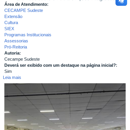
Área de Atendimento:
CECAMPE Sudeste
Extensão
Cultura
SIEX
Programas Institucionais
Assessorias
Pró-Reitoria
Autoria:
Cecampe Sudeste
Deverá ser exibido com um destaque na página inicial?:
Sim
Leia mais
sobre
Formação
Presencial
Caminhos
Compartilhantes
com
o
PDDE
em