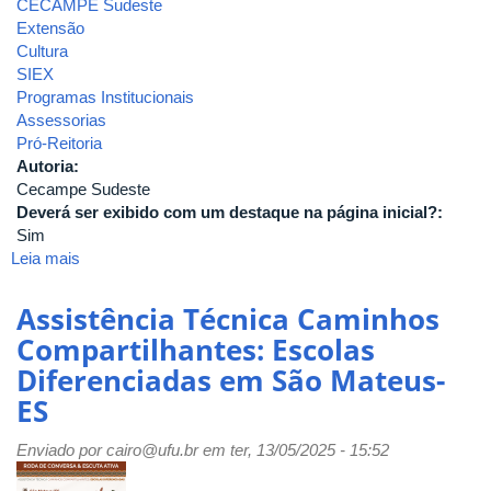
CECAMPE Sudeste
Extensão
Cultura
SIEX
Programas Institucionais
Assessorias
Pró-Reitoria
Autoria:
Cecampe Sudeste
Deverá ser exibido com um destaque na página inicial?:
Sim
Leia mais
sobre
PDDE
completa
Assistência Técnica Caminhos
3
Compartilhantes: Escolas
décadas
Diferenciadas em São Mateus-
de
existência!
ES
Enviado por
cairo@ufu.br
em ter, 13/05/2025 - 15:52