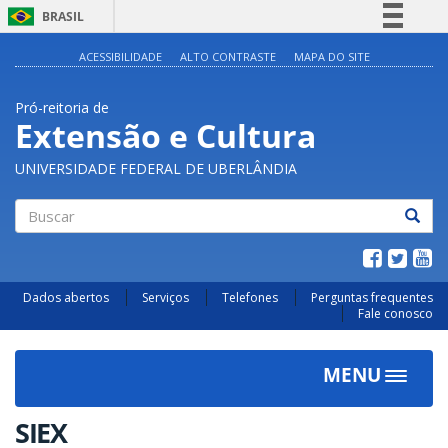
BRASIL
Simplifique!
ACESSIBILIDADE
ALTO CONTRASTE
MAPA DO SITE
Comunica BR
Pró-reitoria de
Participe
Extensão e Cultura
Acesso à informação
UNIVERSIDADE FEDERAL DE UBERLÂNDIA
Legislação
Canais
Buscar
Dados abertos
Serviços
Telefones
Perguntas frequentes
Fale conosco
MENU
Toggle
navigat
SIEX