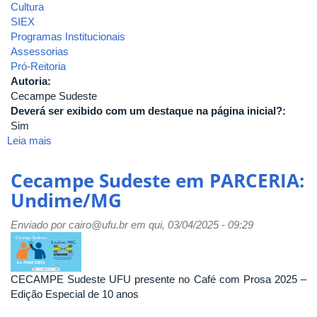
Cultura
SIEX
Programas Institucionais
Assessorias
Pró-Reitoria
Autoria:
Cecampe Sudeste
Deverá ser exibido com um destaque na página inicial?:
Sim
Leia mais
sobre
"Caminhos
Compartilhantes
Cecampe Sudeste em PARCERIA:
com
Undime/MG
o
PDDE"
Enviado por
cairo@ufu.br
em qui, 03/04/2025 - 09:29
em
Nova
Friburgo/RJ
-
CECAMPE Sudeste UFU presente no Café com Prosa 2025 –
Turma
Edição Especial de 10 anos
I