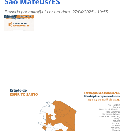
São Mateus/ES
Compartilhantes:
Escolas
Enviado por
cairo@ufu.br
em dom, 27/04/2025 - 19:55
Diferenciadas
em
São
Mateus-
ES