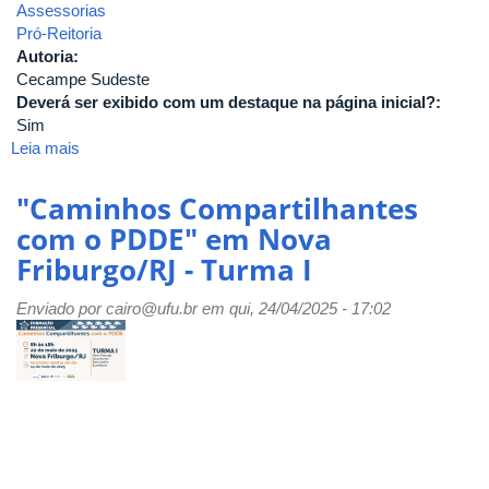
Assessorias
Pró-Reitoria
Autoria:
Cecampe Sudeste
Deverá ser exibido com um destaque na página inicial?:
Sim
Leia mais
sobre
"Caminhos
Compartilhantes
"Caminhos Compartilhantes
com
com o PDDE" em Nova
o
Friburgo/RJ - Turma I
PDDE"
em
Enviado por
Nova
cairo@ufu.br
em qui, 24/04/2025 - 17:02
Friburgo/RJ
-
Turma
II