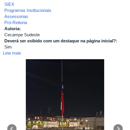
SIEX
Programas Institucionais
Assessorias
Pró-Reitoria
Autoria:
Cecampe Sudeste
Deverá ser exibido com um destaque na página inicial?:
Sim
Leia mais
sobre
Caminhos
compartilhantes
em
São
Mateus/ES