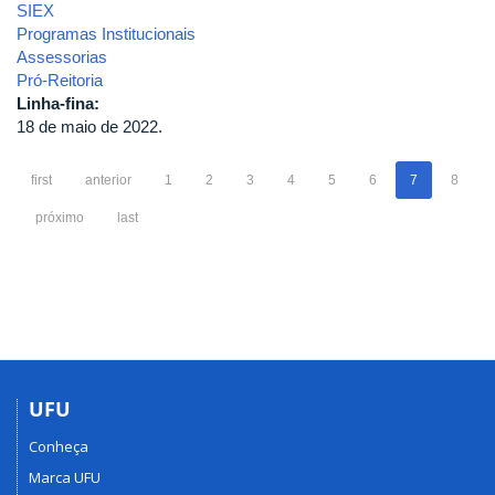
SIEX
Programas Institucionais
Assessorias
Pró-Reitoria
Linha-fina:
18 de maio de 2022.
first
anterior
1
2
3
4
5
6
7
8
próximo
last
UFU
Conheça
Marca UFU