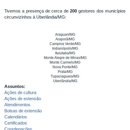
Tivemos a presença de cerca de
200
gestores dos municípios
circunvizinhos à Uberlândia/MG:
Araguari/MG
Araporã/MG
Campina Verde/MG
Indianópolis/MG
Ituiutaba/MG
Monte Alegre de Minas/MG
Monte Carmelo/MG
Nova Ponte/MG
Prata/MG
Tupaciaguara/MG
Uberlândia/MG
Assuntos:
Ações de cultura
Ações de extensão
Atendimentos
Bolsas de extensão
Calendários
Certificados
Coordenações