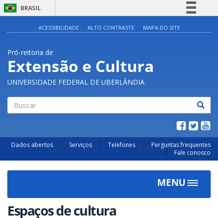
BRASIL
Simplifique!
ACESSIBILIDADE
ALTO CONTRASTE
MAPA DO SITE
Comunica BR
Pró-reitoria de
Participe
Extensão e Cultura
Acesso à informação
UNIVERSIDADE FEDERAL DE UBERLÂNDIA
Legislação
Canais
Buscar
Dados abertos
Serviços
Telefones
Perguntas frequentes
Fale conosco
MENU
Toggle
navigat
Espaços de cultura