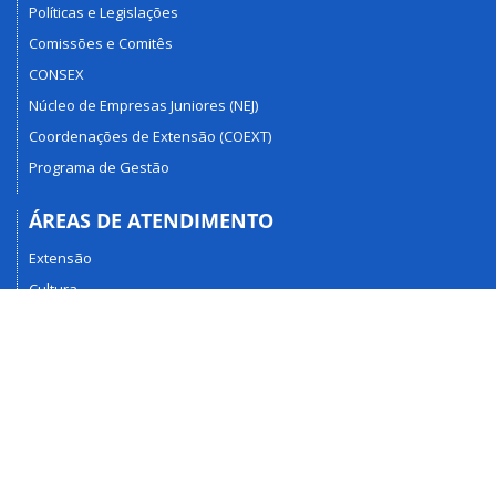
Políticas e Legislações
Comissões e Comitês
CONSEX
Núcleo de Empresas Juniores (NEJ)
Coordenações de Extensão (COEXT)
Programa de Gestão
ÁREAS DE ATENDIMENTO
Extensão
Cultura
Fluxos e Procedimentos
SIEX
Assessorias
Centro de Incubação (CIEPS)
SERVIÇOS