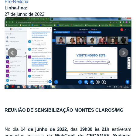
Pró-Reitoria
Linha-fina:
27 de junho de 2022
REUNIÃO DE SENSIBILIZAÇÃO MONTES CLAROS/MG
No dia
14 de junho de 2022
, das
19h30 às 21h
estiveram
presentes na sala do
WebConf do CECAMPE Sudeste
,