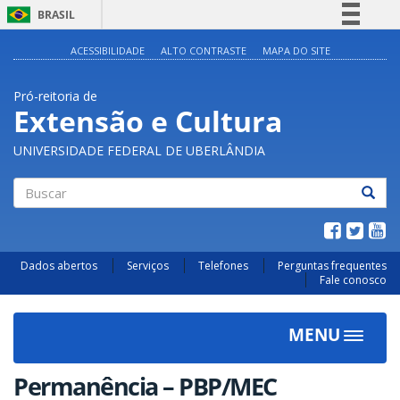
BRASIL
Simplifique!
ACESSIBILIDADE
ALTO CONTRASTE
MAPA DO SITE
Comunica BR
Pró-reitoria de
Participe
Extensão e Cultura
Acesso à informação
UNIVERSIDADE FEDERAL DE UBERLÂNDIA
Legislação
Canais
Buscar
Dados abertos
Serviços
Telefones
Perguntas frequentes
Fale conosco
MENU
Toggle
navigat
Permanência – PBP/MEC