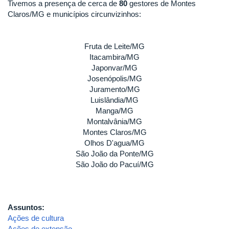
Tivemos a presença de cerca de
80
gestores de Montes
Claros/MG e municípios circunvizinhos:
Fruta de Leite/MG
Itacambira/MG
Japonvar/MG
Josenópolis/MG
Juramento/MG
Luislândia/MG
Manga/MG
Montalvânia/MG
Montes Claros/MG
Olhos D'agua/MG
São João da Ponte/MG
São João do Pacuí/MG
Assuntos:
Ações de cultura
Ações de extensão