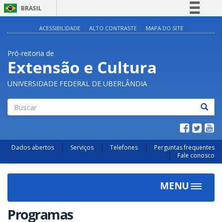
BRASIL
Simplifique!
ACESSIBILIDADE
ALTO CONTRASTE
MAPA DO SITE
Comunica BR
Pró-reitoria de
Participe
Extensão e Cultura
Acesso à informação
UNIVERSIDADE FEDERAL DE UBERLÂNDIA
Legislação
Canais
Buscar
Dados abertos
Serviços
Telefones
Perguntas frequentes
Fale conosco
MENU
Toggle
navigat
Programas