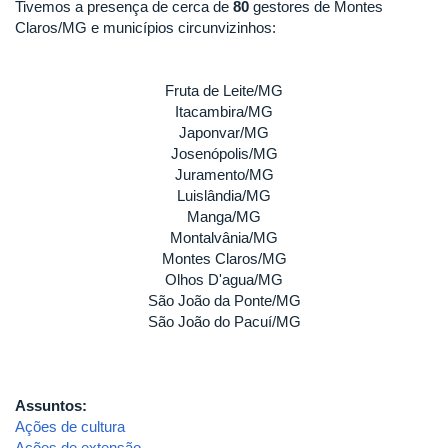
Tivemos a presença de cerca de
80
gestores de Montes
Claros/MG e municípios circunvizinhos:
Fruta de Leite/MG
Itacambira/MG
Japonvar/MG
Josenópolis/MG
Juramento/MG
Luislândia/MG
Manga/MG
Montalvânia/MG
Montes Claros/MG
Olhos D'agua/MG
São João da Ponte/MG
São João do Pacuí/MG
Assuntos:
Ações de cultura
Ações de extensão