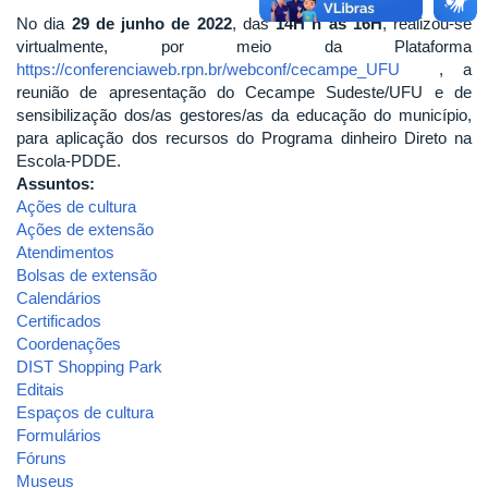
No dia
29 de junho de 2022
, das
14H h às 16H
, realizou-se
virtualmente, por meio da Plataforma
https://conferenciaweb.rpn.br/webconf/cecampe_UFU
, a
reunião de apresentação do Cecampe Sudeste/UFU e de
sensibilização dos/as gestores/as da educação do município,
para aplicação dos recursos do Programa dinheiro Direto na
Escola-PDDE.
Assuntos:
Ações de cultura
Ações de extensão
Atendimentos
Bolsas de extensão
Calendários
Certificados
Coordenações
DIST Shopping Park
Editais
Espaços de cultura
Formulários
Fóruns
Museus