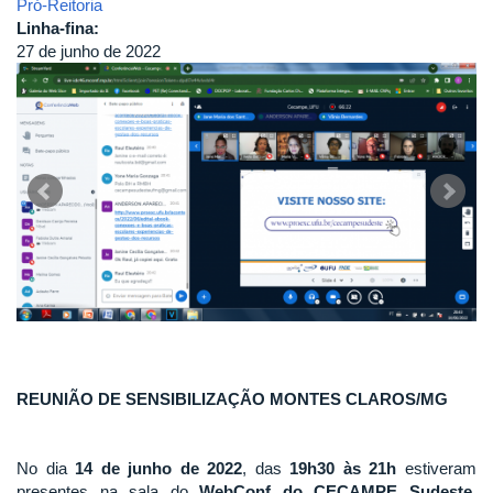
Pró-Reitoria
Linha-fina:
27 de junho de 2022
REUNIÃO DE SENSIBILIZAÇÃO MONTES CLAROS/MG
No dia
14 de junho de 2022
, das
19h30 às 21h
estiveram
presentes na sala do
WebConf do CECAMPE Sudeste
,