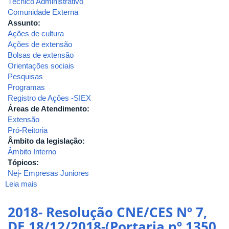
Técnico Administrativo
Comunidade Externa
Assunto:
Ações de cultura
Ações de extensão
Bolsas de extensão
Orientações sociais
Pesquisas
Programas
Registro de Ações -SIEX
Áreas de Atendimento:
Extensão
Pró-Reitoria
Âmbito da legislação:
Âmbito Interno
Tópicos:
Nej- Empresas Juniores
Leia mais
sobre
2017-
RESOLUÇÃO
2018- Resolução CNE/CES Nº 7,
SEI
DE 18/12/2018-(Portaria nº 1350
Nº