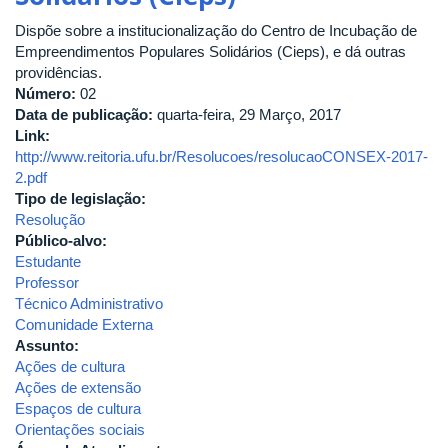
Institui
Dispõe sobre a institucionalização do Centro de Incubação de
o
Empreendimentos Populares Solidários (Cieps), e dá outras
Programa
providências.
de
Número:
02
Humanização
Data de publicação:
quarta-feira, 29 Março, 2017
do
Link:
Hospital
http://www.reitoria.ufu.br/Resolucoes/resolucaoCONSEX-2017-
de
2.pdf
Clínicas
Tipo de legislação:
de
Resolução
Uberlândia
Público-alvo:
Estudante
Professor
Técnico Administrativo
Comunidade Externa
Assunto:
Ações de cultura
Ações de extensão
Espaços de cultura
Orientações sociais