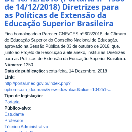
de 14/12/2018) Diretrizes para
04/2017,
DO
as Políticas de Extensão da
CONSEX
Educação Superior Brasileira
-
normatização
Fica homologado o Parecer CNE/CES nº 608/2018, da Câmara
NEJ
de Educação Superior do Conselho Nacional de Educação,
e
aprovado na Sessão Pública de 03 de outubro de 2018, que,
Empresas
junto ao Projeto de Resolução a ele anexo, institui as Diretrizes
Juniores-
para as Políticas de Extensão da Educação Superior Brasileira.
Alterada
Número:
1350
pela
Data de publicação:
sexta-feira, 14 Dezembro, 2018
Resolução
Link:
14/2020
http://portal.mec.gov.br/index.php?
option=com_docman&view=download&alias=104251-...
Tipo de legislação:
Portaria
Público-alvo:
Estudante
Professor
Técnico Administrativo