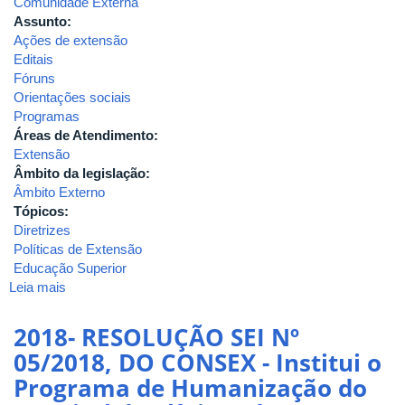
Comunidade Externa
Assunto:
Ações de extensão
Editais
Fóruns
Orientações sociais
Programas
Áreas de Atendimento:
Extensão
Âmbito da legislação:
Âmbito Externo
Tópicos:
Diretrizes
Políticas de Extensão
Educação Superior
Leia mais
sobre
2018-
Resolução
2018- RESOLUÇÃO SEI Nº
CNE/CES
05/2018, DO CONSEX - Institui o
Nº
Programa de Humanização do
7,
DE