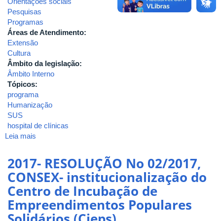
Orientações sociais
Pesquisas
Programas
Áreas de Atendimento:
Extensão
Cultura
Âmbito da legislação:
Âmbito Interno
Tópicos:
programa
Humanização
SUS
hospital de clínicas
Leia mais
sobre
2018-
RESOLUÇÃO
2017- RESOLUÇÃO No 02/2017,
SEI
CONSEX- institucionalização do
Nº
Centro de Incubação de
05/2018,
DO
Empreendimentos Populares
CONSEX
Solidários (Cieps)
-