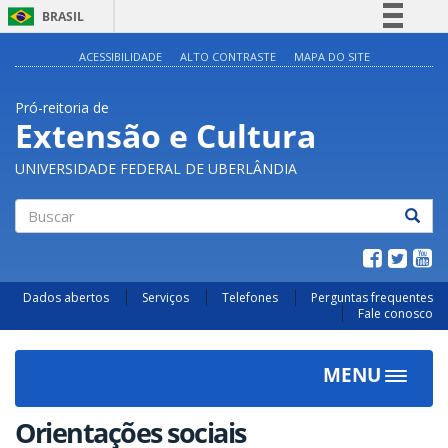
BRASIL
Simplifique!
ACESSIBILIDADE
ALTO CONTRASTE
MAPA DO SITE
Comunica BR
Pró-reitoria de
Participe
Extensão e Cultura
Acesso à informação
UNIVERSIDADE FEDERAL DE UBERLÂNDIA
Legislação
Canais
Buscar
Dados abertos
Serviços
Telefones
Perguntas frequentes
Fale conosco
MENU
Toggle
navigat
Orientações sociais