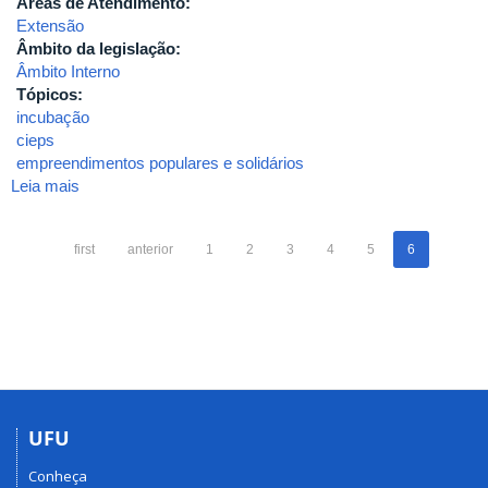
Áreas de Atendimento:
Extensão
Âmbito da legislação:
Âmbito Interno
Tópicos:
incubação
cieps
empreendimentos populares e solidários
Leia mais
sobre
2017-
RESOLUÇÃO
first
anterior
1
2
3
4
5
6
No
02/2017,
CONSEX-
institucionalização
do
Centro
de
Incubação
UFU
de
Empreendimentos
Conheça
Populares