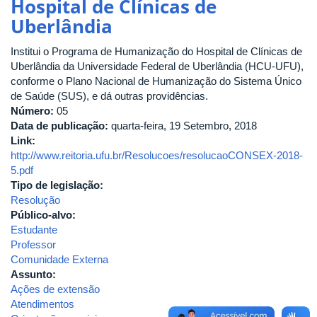
Hospital de Clínicas de
18/12/2018-
Uberlândia
(Portaria
nº
Institui o Programa de Humanização do Hospital de Clínicas de
1350
Uberlândia da Universidade Federal de Uberlândia (HCU-UFU),
de
conforme o Plano Nacional de Humanização do Sistema Único
14/12/2018)
de Saúde (SUS), e dá outras providências.
Diretrizes
Número:
05
para
Data de publicação:
quarta-feira, 19 Setembro, 2018
as
Link:
Políticas
http://www.reitoria.ufu.br/Resolucoes/resolucaoCONSEX-2018-
de
5.pdf
Extensão
Tipo de legislação:
da
Resolução
Educação
Público-alvo:
Superior
Estudante
Brasileira
Professor
Comunidade Externa
Assunto:
Ações de extensão
Atendimentos