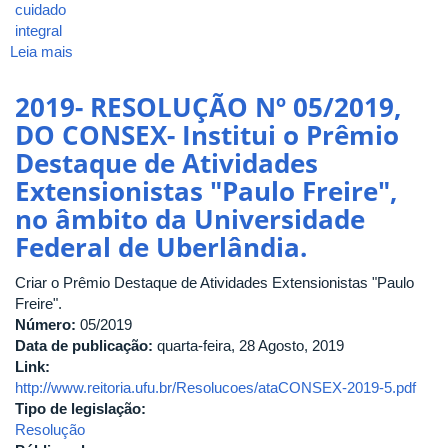
cuidado
integral
Leia mais
sobre
2019-
RESOLUÇÃO
2019- RESOLUÇÃO Nº 05/2019,
Nº
DO CONSEX- Institui o Prêmio
06/2019,
Destaque de Atividades
DO
CONSEX-
Extensionistas "Paulo Freire",
Estabelece
no âmbito da Universidade
o
Federal de Uberlândia.
Programa
Institucional
Criar o Prêmio Destaque de Atividades Extensionistas "Paulo
de
Freire".
Extensão
Número:
"Cuidado
05/2019
Data de publicação:
Integral
quarta-feira, 28 Agosto, 2019
Link:
de
http://www.reitoria.ufu.br/Resolucoes/ataCONSEX-2019-5.pdf
Animais".
Tipo de legislação:
Resolução