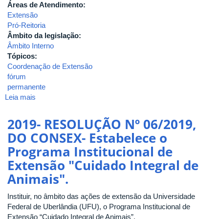
Áreas de Atendimento:
Extensão
Pró-Reitoria
Âmbito da legislação:
Âmbito Interno
Tópicos:
Coordenação de Extensão
fórum
permanente
Leia mais
sobre
2019-
RESOLUÇÃO
2019- RESOLUÇÃO Nº 06/2019,
Nº
DO CONSEX- Estabelece o
07/2019,
Programa Institucional de
DO
CONSEX-
Extensão "Cuidado Integral de
Aprova
Animais".
a
criação
Instituir, no âmbito das ações de extensão da Universidade
e
Federal de Uberlândia (UFU), o Programa Institucional de
regulamentação
Extensão “Cuidado Integral de Animais”.