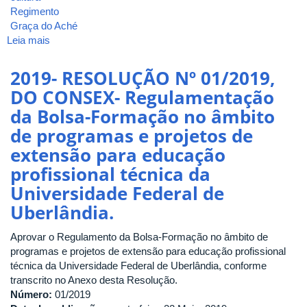
Regimento
Graça do Aché
Leia mais
sobre
2019-
RESOLUÇÃO
2019- RESOLUÇÃO Nº 01/2019,
Nº
DO CONSEX- Regulamentação
02/2019,
da Bolsa-Formação no âmbito
DO
CONSEX-
de programas e projetos de
Dispõe
extensão para educação
sobre
profissional técnica da
o
Regimento
Universidade Federal de
Interno
Uberlândia.
do
Centro
Aprovar o Regulamento da Bolsa-Formação no âmbito de
de
programas e projetos de extensão para educação profissional
Memória
técnica da Universidade Federal de Uberlândia, conforme
da
transcrito no Anexo desta Resolução.
Cultura
Número:
01/2019
Negra