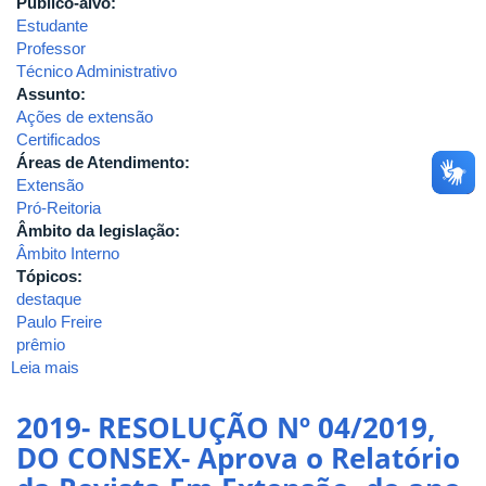
Público-alvo:
Estudante
Professor
Técnico Administrativo
Assunto:
Ações de extensão
Certificados
Áreas de Atendimento:
Extensão
Pró-Reitoria
Âmbito da legislação:
Âmbito Interno
Tópicos:
destaque
Paulo Freire
prêmio
Leia mais
sobre
2019-
RESOLUÇÃO
2019- RESOLUÇÃO Nº 04/2019,
Nº
DO CONSEX- Aprova o Relatório
05/2019,
DO