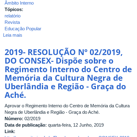
Âmbito Interno
Tópicos:
relatório
Revista
Educação Popular
Leia mais
sobre
2019-
RESOLUÇÃO
2019- RESOLUÇÃO Nº 02/2019,
Nº
DO CONSEX- Dispõe sobre o
03/2019,
Regimento Interno do Centro de
DO
CONSEX-
Memória da Cultura Negra de
Aprova
Uberlândia e Região - Graça do
o
Aché.
Relatório
da
Aprovar o Regimento Interno do Centro de Memória da Cultura
Revista
Negra de Uberlândia e Região - Graça do Aché.
de
Número:
Educação
02/2019
Data de publicação:
Popular
quarta-feira, 12 Junho, 2019
Link:
referente