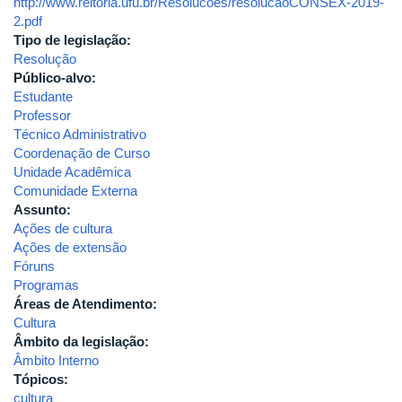
http://www.reitoria.ufu.br/Resolucoes/resolucaoCONSEX-2019-
ao
2.pdf
ano
Tipo de legislação:
de
Resolução
2018.
Público-alvo:
Estudante
Professor
Técnico Administrativo
Coordenação de Curso
Unidade Acadêmica
Comunidade Externa
Assunto:
Ações de cultura
Ações de extensão
Fóruns
Programas
Áreas de Atendimento:
Cultura
Âmbito da legislação:
Âmbito Interno
Tópicos:
cultura