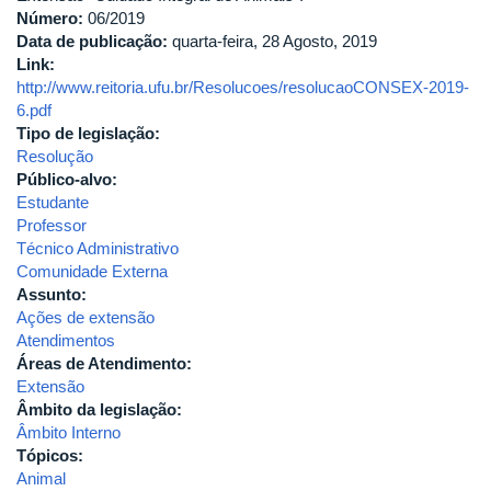
do
Número:
06/2019
Fórum
Data de publicação:
quarta-feira, 28 Agosto, 2019
Permanente
Link:
das
http://www.reitoria.ufu.br/Resolucoes/resolucaoCONSEX-2019-
Coordenações
6.pdf
de
Tipo de legislação:
Extensão
Resolução
da
Público-alvo:
Universidade
Estudante
Federal
Professor
de
Técnico Administrativo
Uberlândia.
Comunidade Externa
Assunto:
Ações de extensão
Atendimentos
Áreas de Atendimento:
Extensão
Âmbito da legislação:
Âmbito Interno
Tópicos:
Animal