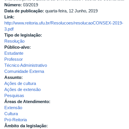
Revista
Número:
03/2019
Em
Data de publicação:
quarta-feira, 12 Junho, 2019
Extensão,
Link:
do
http://www.reitoria.ufu.br/Resolucoes/resolucaoCONSEX-2019-
ano
3.pdf
de
Tipo de legislação:
2018.
Resolução
Público-alvo:
Estudante
Professor
Técnico Administrativo
Comunidade Externa
Assunto:
Ações de cultura
Ações de extensão
Pesquisas
Áreas de Atendimento:
Extensão
Cultura
Pró-Reitoria
Âmbito da legislação: