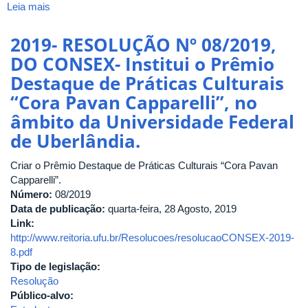
Leia mais
sobre
2019-
RESOLUÇÃO
2019- RESOLUÇÃO Nº 08/2019,
Nº
DO CONSEX- Institui o Prêmio
13/2019,
Destaque de Práticas Culturais
CONSUN
-
“Cora Pavan Capparelli”, no
Estabelece
âmbito da Universidade Federal
a
de Uberlândia.
Política
de
Criar o Prêmio Destaque de Práticas Culturais “Cora Pavan
Cultura
Capparelli”.
da
Número:
Universidade
08/2019
Data de publicação:
Federal
quarta-feira, 28 Agosto, 2019
Link:
de
http://www.reitoria.ufu.br/Resolucoes/resolucaoCONSEX-2019-
Uberlândia.
8.pdf
Tipo de legislação:
Resolução
Público-alvo: