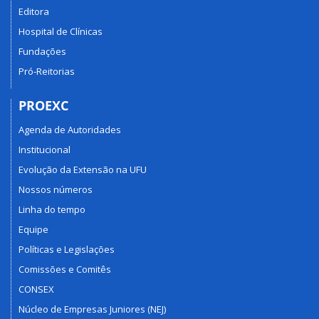
técnica
Editora
da
Hospital de Clínicas
Universidade
Fundações
Federal
de
Pró-Reitorias
Uberlândia.
PROEXC
Agenda de Autoridades
Institucional
Evolução da Extensão na UFU
Nossos números
Linha do tempo
Equipe
Políticas e Legislações
Comissões e Comitês
CONSEX
Núcleo de Empresas Juniores (NEJ)