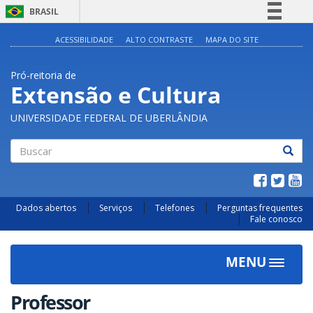
BRASIL
Simplifique!
ACESSIBILIDADE
ALTO CONTRASTE
MAPA DO SITE
Comunica BR
Pró-reitoria de
Participe
Extensão e Cultura
Acesso à informação
UNIVERSIDADE FEDERAL DE UBERLÂNDIA
Legislação
Canais
Buscar
Dados abertos
Serviços
Telefones
Perguntas frequentes
Fale conosco
MENU
Toggle
navigat
Professor