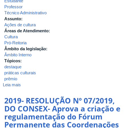
Estudante
Professor
Técnico Administrativo
Assunto:
Ações de cultura
Áreas de Atendimento:
Cultura
Pró-Reitoria
Âmbito da legislação:
Âmbito Interno
Tópicos:
destaque
práticas culturais
prêmio
Leia mais
sobre
2019-
RESOLUÇÃO
2019- RESOLUÇÃO Nº 07/2019,
Nº
DO CONSEX- Aprova a criação e
08/2019,
regulamentação do Fórum
DO
CONSEX-
Permanente das Coordenações
Institui