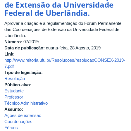
de Extensão da Universidade
o
Federal de Uberlândia.
Prêmio
Destaque
Aprovar a criação e a regulamentação do Fórum Permanente
de
das Coordenações de Extensão da Universidade Federal de
Práticas
Uberlândia.
Culturais
Número:
“Cora
07/2019
Data de publicação:
Pavan
quarta-feira, 28 Agosto, 2019
Link:
Capparelli”,
http://www.reitoria.ufu.br/Resolucoes/resolucaoCONSEX-2019-
no
7.pdf
âmbito
Tipo de legislação:
da
Resolução
Universidade
Público-alvo:
Federal
Estudante
de
Professor
Uberlândia.
Técnico Administrativo
Assunto:
Ações de extensão
Coordenações
Fóruns