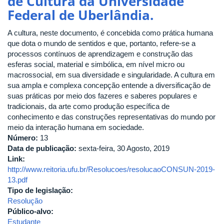
de Cultura da Universidade
CONSEX-
Federal de Uberlândia.
Disciplina
a
A cultura, neste documento, é concebida como prática humana
utilização
que dota o mundo de sentidos e que, portanto, refere-se a
de
processos contínuos de aprendizagem e construção das
espaços
esferas social, material e simbólica, em nível micro ou
da
macrossocial, em sua diversidade e singularidade. A cultura em
Universidade
sua ampla e complexa concepção entende a diversificação de
para
suas práticas por meio dos fazeres e saberes populares e
a
tradicionais, da arte como produção específica de
arte
conhecimento e das construções representativas do mundo por
do
meio da interação humana em sociedade.
grafite
Número:
13
Data de publicação:
sexta-feira, 30 Agosto, 2019
Link:
http://www.reitoria.ufu.br/Resolucoes/resolucaoCONSUN-2019-
13.pdf
Tipo de legislação:
Resolução
Público-alvo:
Estudante