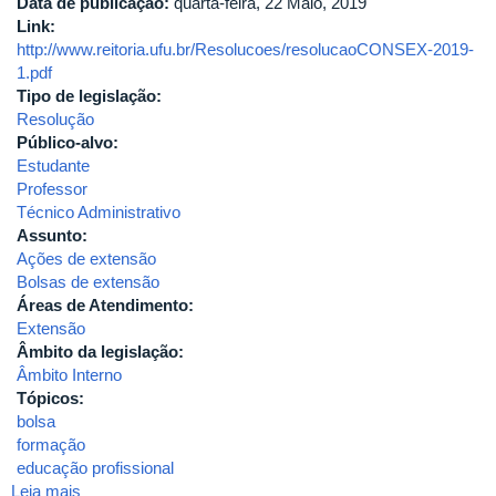
Data de publicação:
quarta-feira, 22 Maio, 2019
de
Link:
Uberlândia
http://www.reitoria.ufu.br/Resolucoes/resolucaoCONSEX-2019-
e
1.pdf
Região
Tipo de legislação:
-
Resolução
Graça
Público-alvo:
do
Estudante
Aché.
Professor
Técnico Administrativo
Assunto:
Ações de extensão
Bolsas de extensão
Áreas de Atendimento:
Extensão
Âmbito da legislação:
Âmbito Interno
Tópicos:
bolsa
formação
educação profissional
Leia mais
sobre