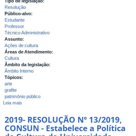
Tipo de legislação:
Resolução
Público-alvo:
Estudante
Professor
Técnico Administrativo
Assunto:
Ações de cultura
Áreas de Atendimento:
Cultura
Âmbito da legislação:
Âmbito Interno
Tópicos:
arte
grafite
patrimônio público
Leia mais
sobre
2019-
RESOLUÇÃO
2019- RESOLUÇÃO Nº 13/2019,
Nº
CONSUN - Estabelece a Política
09/2019,
do