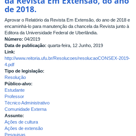
da Revista Em Extensão, do ano
CONSEX-
de 2018.
Institui
o
Aprovar o Relatório da Revista Em Extensão, do ano de 2018 e
Prêmio
encaminhá-lo para manutenção da chancela da Revista junto à
Destaque
Editora da Universidade Federal de Uberlândia.
de
Número:
04/2019
Atividades
Data de publicação:
quarta-feira, 12 Junho, 2019
Extensionistas
Link:
"Paulo
http://www.reitoria.ufu.br/Resolucoes/resolucaoCONSEX-2019-
Freire",
4.pdf
no
Tipo de legislação:
âmbito
Resolução
da
Público-alvo:
Universidade
Estudante
Federal
Professor
de
Técnico Administrativo
Uberlândia.
Comunidade Externa
Assunto:
Ações de cultura
Ações de extensão
Pesquisas